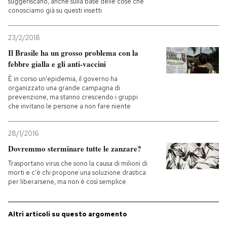
suggeriscano, anche sulla base delle cose che
conosciamo già su questi insetti
PODCAST
23/2/2018
Il Brasile ha un grosso problema con la
NEWSLETTER
febbre gialla e gli anti-vaccini
È in corso un'epidemia, il governo ha
I MIEI PREFERITI
organizzato una grande campagna di
prevenzione, ma stanno crescendo i gruppi
che invitano le persone a non fare niente
SHOP
28/1/2016
Dovremmo sterminare tutte le zanzare?
CALENDARIO
Trasportano virus che sono la causa di milioni di
morti e c'è chi propone una soluzione drastica
per liberarsene, ma non è così semplice
AREA PERSONALE
Entra
Altri articoli su questo argomento