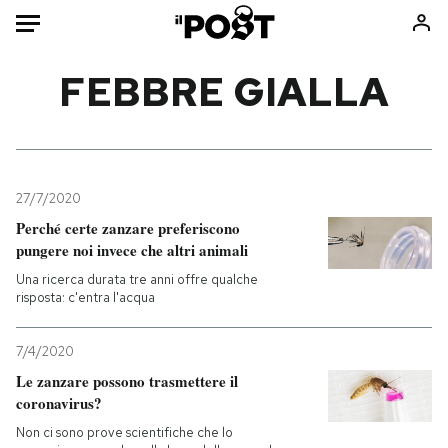
Auto
FEBBRE GIALLA
HOME
Italia
Moda
Mondo
Libri
27/7/2020
Politica
Consumismi
Perché certe zanzare preferiscono
pungere noi invece che altri animali
Tecnologia
Storie/Idee
Una ricerca durata tre anni offre qualche
Internet
Ok Boomer!
risposta: c'entra l'acqua
Scienza
Media
Cultura
Europa
7/4/2020
Economia
Altrecose
Le zanzare possono trasmettere il
Sport
Mondiali calcio 2026
coronavirus?
Non ci sono prove scientifiche che lo