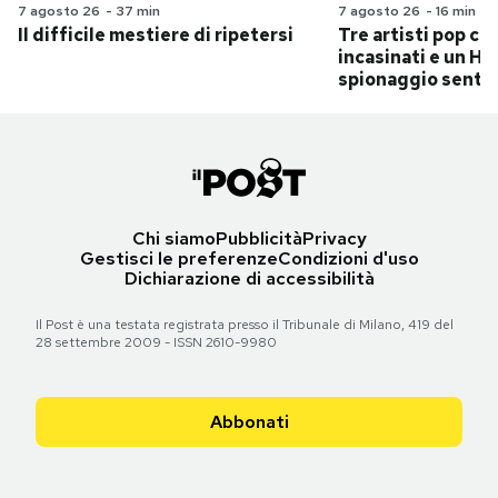
7 agosto 26
-
37 min
7 agosto 26
-
16 min
Il difficile mestiere di ripetersi
Tre artisti pop ch
incasinati e un Hit
spionaggio senti
Chi siamo
Pubblicità
Privacy
Gestisci le preferenze
Condizioni d'uso
Dichiarazione di accessibilità
Il Post è una testata registrata presso il Tribunale di Milano, 419 del
28 settembre 2009 - ISSN 2610-9980
Abbonati