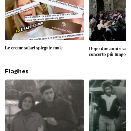
Le creme solari spiegate male
Dopo due anni è camb
concerto più lungo d
Fla
hes