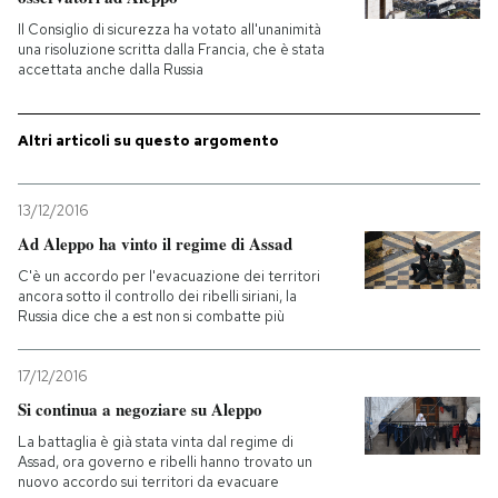
Il Consiglio di sicurezza ha votato all'unanimità
PODCAST
una risoluzione scritta dalla Francia, che è stata
accettata anche dalla Russia
NEWSLETTER
Altri articoli su questo argomento
I MIEI PREFERITI
13/12/2016
Ad Aleppo ha vinto il regime di Assad
SHOP
C'è un accordo per l'evacuazione dei territori
ancora sotto il controllo dei ribelli siriani, la
Russia dice che a est non si combatte più
CALENDARIO
17/12/2016
Si continua a negoziare su Aleppo
AREA PERSONALE
La battaglia è già stata vinta dal regime di
Entra
Assad, ora governo e ribelli hanno trovato un
nuovo accordo sui territori da evacuare