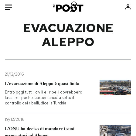
Auto
EVACUAZIONE
ALEPPO
HOME
Italia
Moda
Mondo
Libri
Politica
Consumismi
21/12/2016
Tecnologia
Storie/Idee
L’evacuazione di Aleppo è quasi finita
Internet
Ok Boomer!
Entro oggi tutti i civili e i ribelli dovrebbero
Scienza
Media
lasciare i pochi quartieri ancora sotto il
controllo dei ribelli, dice la Turchia
Cultura
Europa
Economia
Altrecose
19/12/2016
Sport
Mondiali calcio 2026
L’ONU ha deciso di mandare i suoi
osservatori ad Aleppo