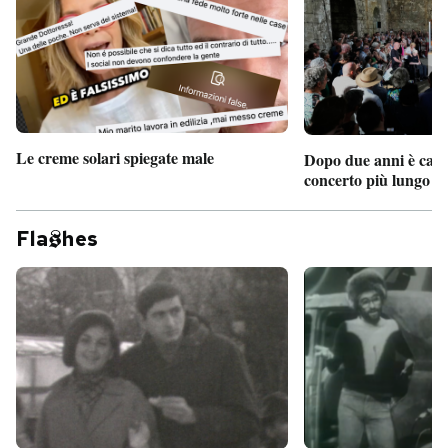
Le creme solari spiegate male
Dopo due anni è camb
concerto più lungo d
Fla
hes