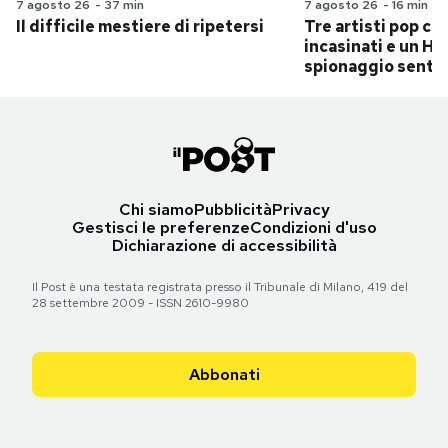
7 agosto 26
-
37 min
7 agosto 26
-
16 min
Il difficile mestiere di ripetersi
Tre artisti pop ch
incasinati e un Hit
spionaggio senti
Chi siamo
Pubblicità
Privacy
Gestisci le preferenze
Condizioni d'uso
Dichiarazione di accessibilità
Il Post è una testata registrata presso il Tribunale di Milano, 419 del
28 settembre 2009 - ISSN 2610-9980
Abbonati