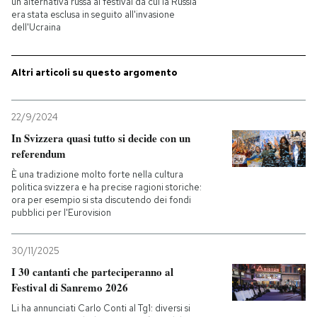
un'alternativa russa al festival da cui la Russia
era stata esclusa in seguito all'invasione
dell'Ucraina
PODCAST
Altri articoli su questo argomento
NEWSLETTER
22/9/2024
I MIEI PREFERITI
In Svizzera quasi tutto si decide con un
referendum
SHOP
È una tradizione molto forte nella cultura
politica svizzera e ha precise ragioni storiche:
ora per esempio si sta discutendo dei fondi
pubblici per l'Eurovision
CALENDARIO
30/11/2025
AREA PERSONALE
I 30 cantanti che parteciperanno al
Festival di Sanremo 2026
Entra
Li ha annunciati Carlo Conti al Tg1: diversi si