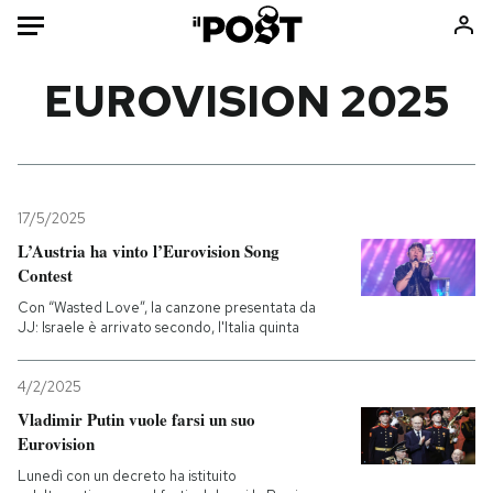
Auto
EUROVISION 2025
HOME
Italia
Moda
Mondo
Libri
17/5/2025
Politica
Consumismi
L’Austria ha vinto l’Eurovision Song
Contest
Tecnologia
Storie/Idee
Con “Wasted Love”, la canzone presentata da
Internet
Ok Boomer!
JJ: Israele è arrivato secondo, l'Italia quinta
Scienza
Media
Cultura
Europa
4/2/2025
Economia
Altrecose
Vladimir Putin vuole farsi un suo
Sport
Mondiali calcio 2026
Eurovision
Lunedì con un decreto ha istituito