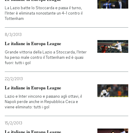
La Lazio batte lo Stoccarda e passa il turno,
PODCAST
l'Inter è eliminata nonostante un 4-1 contro il
Tottenham
NEWSLETTER
8/3/2013
Le italiane in Europa League
I MIEI PREFERITI
Grande vittoria della Lazio a Stoccarda, l'Inter
ha perso male contro il Tottenham ed è quasi
fuori: tutti i gol
SHOP
22/2/2013
Le italiane in Europa League
CALENDARIO
Lazio e Inter vincono e passano agli ottavi, il
Napoli perde anche in Repubblica Ceca e
viene eliminato: tutti i gol
AREA PERSONALE
Entra
15/2/2013
Le italiane in Europa League