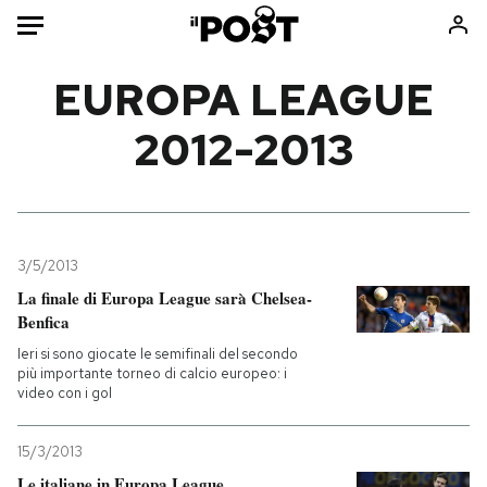
Auto
EUROPA LEAGUE
2012-2013
HOME
Italia
Moda
Mondo
Libri
Politica
Consumismi
3/5/2013
Tecnologia
Storie/Idee
La finale di Europa League sarà Chelsea-
Internet
Ok Boomer!
Benfica
Scienza
Media
Ieri si sono giocate le semifinali del secondo
Cultura
Europa
più importante torneo di calcio europeo: i
video con i gol
Economia
Altrecose
Sport
Mondiali calcio 2026
15/3/2013
Le italiane in Europa League