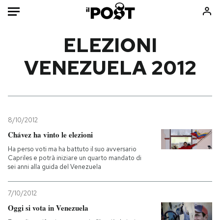
Auto
ELEZIONI
VENEZUELA 2012
HOME
Italia
Moda
Mondo
Libri
Politica
Consumismi
8/10/2012
Tecnologia
Storie/Idee
Chávez ha vinto le elezioni
Internet
Ok Boomer!
Ha perso voti ma ha battuto il suo avversario
Scienza
Media
Capriles e potrà iniziare un quarto mandato di
sei anni alla guida del Venezuela
Cultura
Europa
Economia
Altrecose
7/10/2012
Sport
Mondiali calcio 2026
Oggi si vota in Venezuela