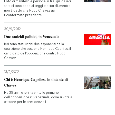
Foto di manifesti e persone in fila: già da ieri
sera ci sono code ai seggi elettorali, mentre
PODCAST
non è detto che Hugo Chavez sia
riconfermato presidente
NEWSLETTER
30/9/2012
Due omicidi politici, in Venezuela
Ieri sono stati uccisi due esponenti della
I MIEI PREFERITI
coalizione che sostiene Henrique Capriles, il
candidato dell'opposizione contro Hugo
Chavez
SHOP
13/2/2012
CALENDARIO
Chi è Henrique Capriles, lo sfidante di
Chávez
Ha 39 anni e ieri ha vinto le primarie
AREA PERSONALE
dell'opposizione in Venezuela, dove si vota a
ottobre per le presidenziali
Entra