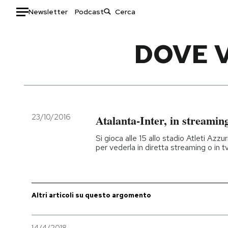
Newsletter
Podcast
Auto
DOVE 
HOME
Italia
Moda
Mondo
Libri
Politica
Consumismi
23/10/2016
Atalanta-Inter, in streaming
Tecnologia
Storie/Idee
Si gioca alle 15 allo stadio Atleti Azzur
Internet
Ok Boomer!
per vederla in diretta streaming o in t
Scienza
Media
Cultura
Europa
Economia
Altrecose
Altri articoli su questo argomento
Sport
Mondiali calcio 2026