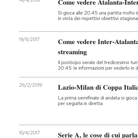
14/4/2018
Come vedere Atalanta-Inter,
PODCAST
Si gioca alle 20.45 una partita molto
in vista dei rispettivi obiettivi stagional
NEWSLETTER
19/11/2017
Come vedere Inter-Atalanta 
streaming
I MIEI PREFERITI
Il posticipo serale del tredicesimo turn
20.45: le informazioni per vederlo in d
SHOP
26/2/2019
Lazio-Milan di Coppa Itali
CALENDARIO
La prima semifinale di andata si gioca 
per seguirla in diretta
AREA PERSONALE
Entra
10/4/2017
Serie A, le cose di cui parl