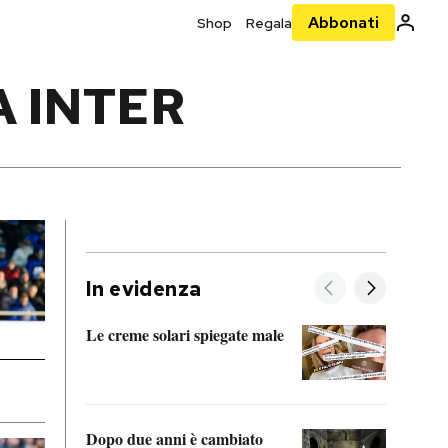
Abbonati
Shop
Regala
 INTER
In evidenza
Le creme solari spiegate male
FitAc
guerr
Dopo due anni è cambiato
A cos