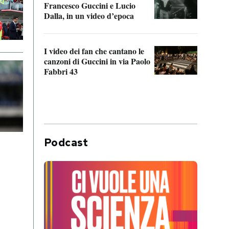
Francesco Guccini e Lucio
“Loco
Dalla, in un video d’epoca
Franc
I video dei fan che cantano le
Il de
canzoni di Guccini in via Paolo
Edoar
Fabbri 43
cappi
Podcast