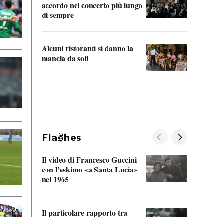
accordo nel concerto più lungo
di sempre
Il ci
parla
Alcuni ristoranti si danno la
nessu
mancia da soli
Fla
hes
Il video di Francesco Guccini
Sulla
con l’eskimo «a Santa Lucia»
vorti
nel 1965
veder
Il particolare rapporto tra
La ve