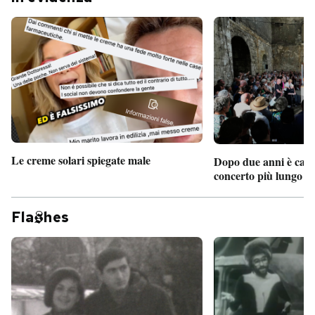
Le creme solari spiegate male
Dopo due anni è camb
concerto più lungo d
Fla
hes