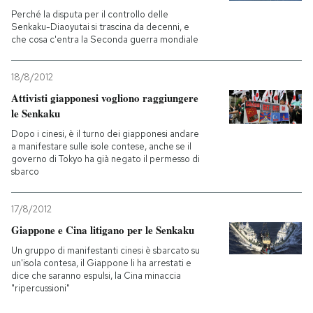
Perché la disputa per il controllo delle
Senkaku-Diaoyutai si trascina da decenni, e
PODCAST
che cosa c'entra la Seconda guerra mondiale
NEWSLETTER
18/8/2012
Attivisti giapponesi vogliono raggiungere
le Senkaku
I MIEI PREFERITI
Dopo i cinesi, è il turno dei giapponesi andare
a manifestare sulle isole contese, anche se il
governo di Tokyo ha già negato il permesso di
SHOP
sbarco
17/8/2012
CALENDARIO
Giappone e Cina litigano per le Senkaku
Un gruppo di manifestanti cinesi è sbarcato su
AREA PERSONALE
un'isola contesa, il Giappone li ha arrestati e
dice che saranno espulsi, la Cina minaccia
Entra
"ripercussioni"