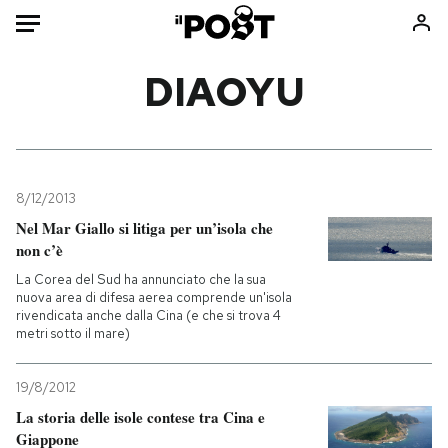
Auto
DIAOYU
HOME
Italia
Moda
Mondo
Libri
8/12/2013
Politica
Consumismi
Nel Mar Giallo si litiga per un’isola che
non c’è
Tecnologia
Storie/Idee
La Corea del Sud ha annunciato che la sua
Internet
Ok Boomer!
nuova area di difesa aerea comprende un'isola
Scienza
Media
rivendicata anche dalla Cina (e che si trova 4
metri sotto il mare)
Cultura
Europa
Economia
Altrecose
19/8/2012
Sport
Mondiali calcio 2026
La storia delle isole contese tra Cina e
Giappone