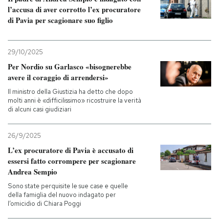
l’accusa di aver corrotto l’ex procuratore
di Pavia per scagionare suo figlio
PODCAST
NEWSLETTER
29/10/2025
Per Nordio su Garlasco «bisognerebbe
avere il coraggio di arrendersi»
I MIEI PREFERITI
Il ministro della Giustizia ha detto che dopo
molti anni è «difficilissimo» ricostruire la verità
di alcuni casi giudiziari
SHOP
26/9/2025
CALENDARIO
L’ex procuratore di Pavia è accusato di
essersi fatto corrompere per scagionare
Andrea Sempio
AREA PERSONALE
Sono state perquisite le sue case e quelle
della famiglia del nuovo indagato per
Entra
l’omicidio di Chiara Poggi