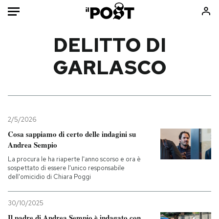
Auto
DELITTO DI
GARLASCO
HOME
Italia
Moda
Mondo
Libri
Politica
Consumismi
2/5/2026
Tecnologia
Storie/Idee
Cosa sappiamo di certo delle indagini su
Internet
Ok Boomer!
Andrea Sempio
Scienza
Media
La procura le ha riaperte l'anno scorso e ora è
Cultura
Europa
sospettato di essere l'unico responsabile
dell'omicidio di Chiara Poggi
Economia
Altrecose
Sport
Mondiali calcio 2026
30/10/2025
Il padre di Andrea Sempio è indagato con