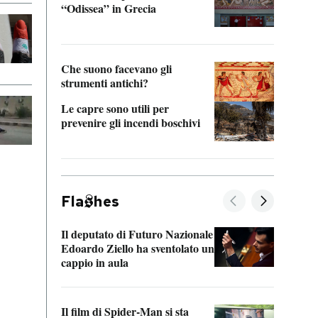
“Odissea” in Grecia
vedi 
Che suono facevano gli
strumenti antichi?
Le capre sono utili per
prevenire gli incendi boschivi
Fla
hes
Il deputato di Futuro Nazionale
La pl
Edoardo Ziello ha sventolato un
da P
cappio in aula
La de
Il film di Spider-Man si sta