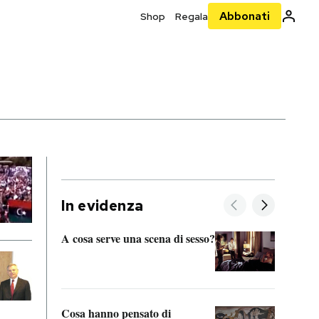
Abbonati
Shop
Regala
In evidenza
A cosa serve una scena di sesso?
La “I
bolog
Cosa hanno pensato di
Se sa