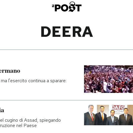
DEERA
 fermano
ma l'esercito continua a sparare:
ia
del cugino di Assad, spiegando
orruzione nel Paese