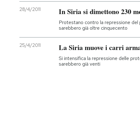
28/4/2011
In Siria si dimettono 230 m
PODCAST
Protestano contro la repressione del 
sarebbero già oltre cinquecento
NEWSLETTER
25/4/2011
La Siria muove i carri arma
I MIEI PREFERITI
Si intensifica la repressione delle prot
sarebbero già venti
SHOP
CALENDARIO
AREA PERSONALE
Entra