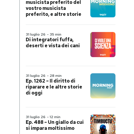
musicista preferito del
vostro musicista
preferito, e altre storie
31 luglio 26
-
35 min
Di integratori fuffa,
deserti e vista dei cani
31 luglio 26
-
28 min
Ep. 1262 – Il diritto di
riparare e le altre storie
di oggi
31 luglio 26
-
12 min
Ep. 488 – Un giallo da cui
si impara moltissimo