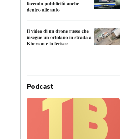
Franc
facendo pubblicità anche
dello
dentro alle auto
Una 
Il video di un drone russo che
statun
insegue un ortolano in strada a
afric
Kherson e lo ferisce
Podcast