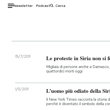
Newsletter
Podcast
Auto
HOME
Italia
Moda
Mondo
Libri
Politica
Consumismi
15/7/2011
Le proteste in Siria non si
Tecnologia
Storie/Idee
Migliaia di persone anche a Damasco, 
Internet
Ok Boomer!
quattordici morti oggi
Scienza
Media
Cultura
Europa
1/5/2011
L’uomo più odiato della Sir
Economia
Altrecose
Sport
Mondiali calcio 2026
Il New York Times racconta la storia 
perché è diventato il simbolo della c