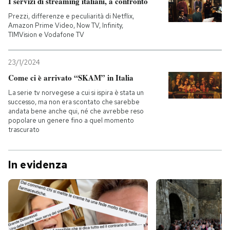
I servizi di streaming italiani, a confronto
Prezzi, differenze e peculiarità di Netflix,
PODCAST
Amazon Prime Video, Now TV, Infinity,
TIMVision e Vodafone TV
NEWSLETTER
23/1/2024
Come ci è arrivato “SKAM” in Italia
I MIEI PREFERITI
La serie tv norvegese a cui si ispira è stata un
successo, ma non era scontato che sarebbe
andata bene anche qui, né che avrebbe reso
popolare un genere fino a quel momento
SHOP
trascurato
CALENDARIO
In evidenza
AREA PERSONALE
Entra