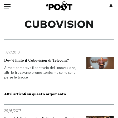
Auto
CUBOVISION
HOME
Italia
Moda
Mondo
Libri
17/7/2010
Politica
Consumismi
Dov’è finito il Cubovision di Telecom?
Tecnologia
Storie/Idee
A molti sembrava il contrario dell'innovazione,
altri lo trovavano promettente: ma se ne sono
Internet
Ok Boomer!
perse le tracce
Scienza
Media
Cultura
Europa
Altri articoli su questo argomento
Economia
Altrecose
Sport
Mondiali calcio 2026
29/6/2017