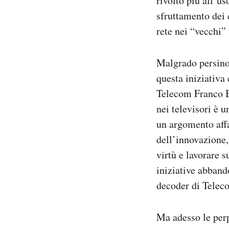
rivolto più all’u
Notifiche mobile
sfruttamento dei c
Regala il Post
rete nei “vecchi” 
Hai bisogno di aiuto?
Esci
Malgrado persino
questa iniziativa
Telecom Franco B
nei televisori è 
un argomento affa
dell’innovazione,
virtù e lavorare 
iniziative abband
decoder di Telecom
Ma adesso le perp