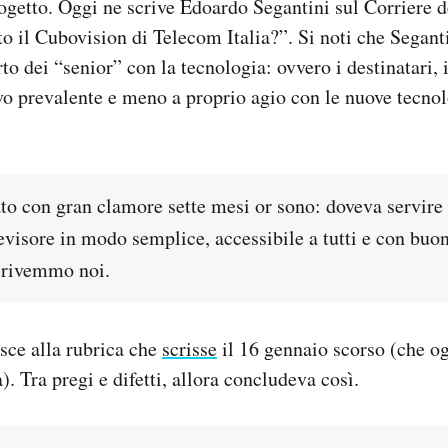
rogetto. Oggi ne scrive Edoardo Segantini sul Corriere de
ito il Cubovision di Telecom Italia?”. Si noti che Segant
to dei “senior” con la tecnologia: ovvero i destinatari,
vo prevalente e meno a proprio agio con le nuove tecnol
to con gran clamore sette mesi or sono: doveva servire 
levisore in modo semplice, accessibile a tutti e con buo
crivemmo noi.
isce alla rubrica che
scrisse
il 16 gennaio scorso (che og
ta). Tra pregi e difetti, allora concludeva così.