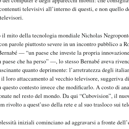
so dei computer e degli apparecchi mobili: che consiglia
ontenuti televisivi all’interno di questi, e non quello d
televisori.
 il mito della tecnologia mondiale Nicholas Negroponte
 con parole piuttosto severe in un incontro pubblico a 
ernabé — “un paese che investe la propria innovazione 
un paese che ha perso” —, lo stesso Bernabé aveva riven
scinante quanto deprimente: l’arretratezza degli italian
 il loro attaccamento al vecchio televisore, suggeriva di
su questo contesto invece che modificarlo. A costo di an
onate nel resto del mondo. Da qui “Cubovision”, il nuo
 rivolto a quest’uso della rete e al suo trasloco sui tel
lessità iniziali cominciano ad aggravarsi a fronte dell