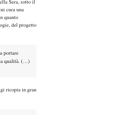
lla Sera, sotto il
ini cura una
 in quanto
ogie, del progetto
a portare
na qualità. (…)
gi ricopia in gran