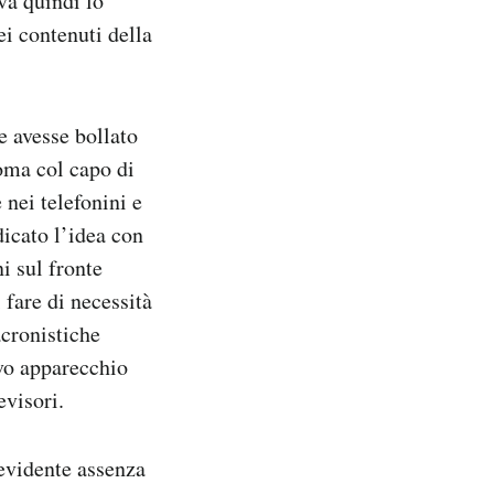
va quindi lo
ei contenuti della
 avesse bollato
Roma col capo di
nei telefonini e
dicato l’idea con
i sul fronte
 fare di necessità
acronistiche
vo apparecchio
evisori.
’evidente assenza