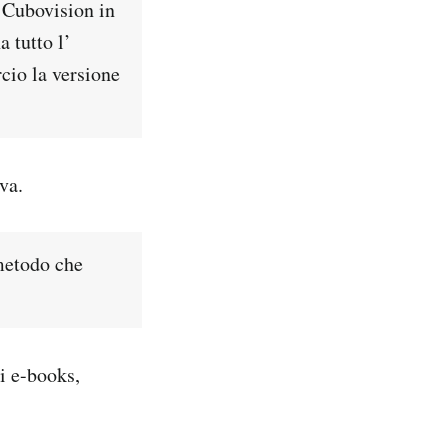
 Cubovision in
 tutto l’
cio la versione
va.
 metodo che
i e-books,