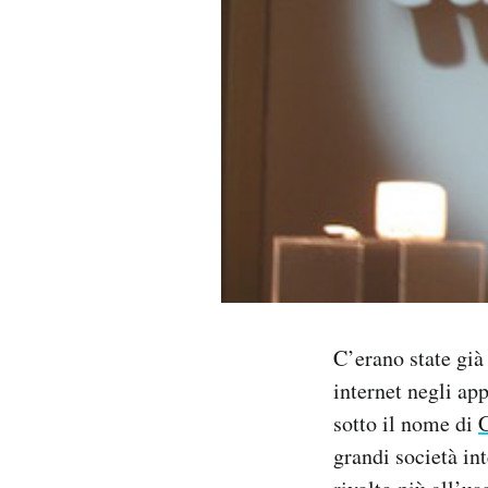
PODCAST
NEWSLETTER
I MIEI PREFERITI
SHOP
CALENDARIO
C’erano state già
internet negli ap
AREA PERSONALE
sotto il nome di
Area Personale
grandi società in
Newsletter