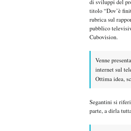
di sviluppi del p
titolo “Dov’è fin
rubrica sul rappor
pubblico televisi
Cubovision.
Venne presenta
internet sul te
Ottima idea, s
Segantini si rifer
parte, a dirla tut