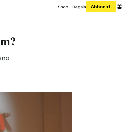
Abbonati
Shop
Regala
com?
vano