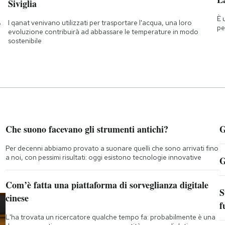
Siviglia
È 
I qanat venivano utilizzati per trasportare l'acqua, una loro
e
pe
evoluzione contribuirà ad abbassare le temperature in modo
sostenibile
Che suono facevano gli strumenti antichi?
G
Per decenni abbiamo provato a suonare quelli che sono arrivati fino
a noi, con pessimi risultati: oggi esistono tecnologie innovative
G
Com’è fatta una piattaforma di sorveglianza digitale
S
cinese
f
L'ha trovata un ricercatore qualche tempo fa: probabilmente è una