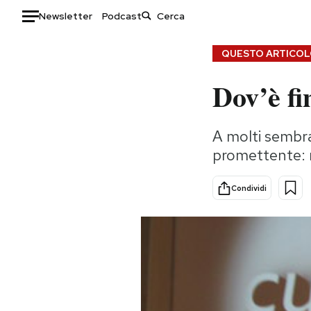
Newsletter
Podcast
Auto
QUESTO ARTICOLO
Dov’è fi
HOME
Italia
Moda
A molti sembrav
Mondo
Libri
promettente: 
Politica
Consumismi
Tecnologia
Storie/Idee
Condividi
Internet
Ok Boomer!
Scienza
Media
Cultura
Europa
Economia
Altrecose
Sport
Mondiali calcio 2026