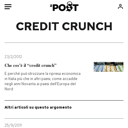
Auto
CREDIT CRUNCH
HOME
Italia
Moda
Mondo
Libri
23/2/2012
Politica
Consumismi
Che cos’è il “credit crunch”
Tecnologia
Storie/Idee
E perché può strozzare la ripresa economica
in Italia più che in altri paesi, come accadde
Internet
Ok Boomer!
negli anni Novanta ai paesi dell'Europa del
Scienza
Media
Nord
Cultura
Europa
Economia
Altrecose
Altri articoli su questo argomento
Sport
Mondiali calcio 2026
25/9/2011