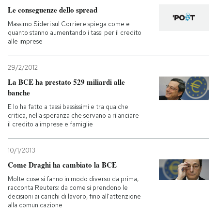
Le conseguenze dello spread
PODCAST
Massimo Sideri sul Corriere spiega come e
quanto stanno aumentando i tassi per il credito
alle imprese
NEWSLETTER
29/2/2012
La BCE ha prestato 529 miliardi alle
I MIEI PREFERITI
banche
E lo ha fatto a tassi bassissimi e tra qualche
SHOP
critica, nella speranza che servano a rilanciare
il credito a imprese e famiglie
CALENDARIO
10/1/2013
Come Draghi ha cambiato la BCE
AREA PERSONALE
Molte cose si fanno in modo diverso da prima,
racconta Reuters: da come si prendono le
decisioni ai carichi di lavoro, fino all'attenzione
Entra
alla comunicazione