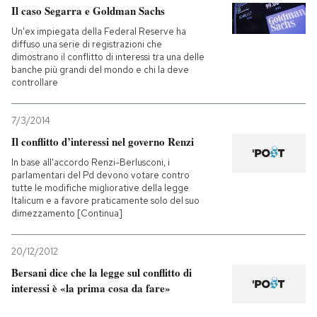
Il caso Segarra e Goldman Sachs
PODCAST
Un'ex impiegata della Federal Reserve ha
diffuso una serie di registrazioni che
dimostrano il conflitto di interessi tra una delle
banche più grandi del mondo e chi la deve
NEWSLETTER
controllare
7/3/2014
I MIEI PREFERITI
Il conflitto d’interessi nel governo Renzi
In base all'accordo Renzi-Berlusconi, i
SHOP
parlamentari del Pd devono votare contro
tutte le modifiche migliorative della legge
Italicum e a favore praticamente solo del suo
dimezzamento [Continua]
CALENDARIO
20/12/2012
AREA PERSONALE
Bersani dice che la legge sul conflitto di
interessi è «la prima cosa da fare»
Entra