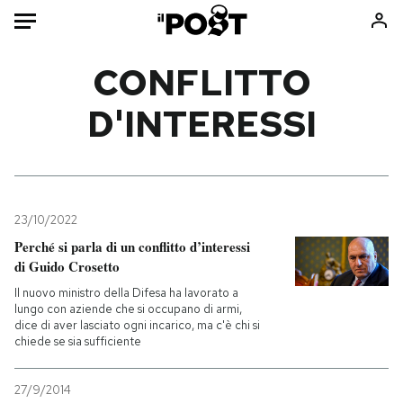
Auto
CONFLITTO
D'INTERESSI
HOME
Italia
Moda
Mondo
Libri
Politica
Consumismi
23/10/2022
Tecnologia
Storie/Idee
Perché si parla di un conflitto d’interessi
Internet
Ok Boomer!
di Guido Crosetto
Scienza
Media
Il nuovo ministro della Difesa ha lavorato a
Cultura
Europa
lungo con aziende che si occupano di armi,
dice di aver lasciato ogni incarico, ma c'è chi si
Economia
Altrecose
chiede se sia sufficiente
Sport
Mondiali calcio 2026
27/9/2014