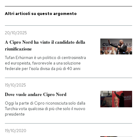
PODCAST
Altri articoli su questo argomento
NEWSLETTER
20/10/2025
A Cipro Nord ha vinto il candidato della
riunificazione
I MIEI PREFERITI
Tufan Erhürman è un politico di centrosinistra
ed europeista, favorevole a una soluzione
federale per l'isola divisa da più di 40 anni
SHOP
19/10/2025
CALENDARIO
Dove vuole andare Cipro Nord
Oggi la parte di Cipro riconosciuta solo dalla
Turchia vota qualcosa di più che solo il nuovo
AREA PERSONALE
presidente
Entra
19/10/2020