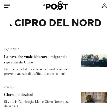
Auto
. CIPRO DEL NORD
HOME
Italia
Moda
Mondo
Libri
27/7/2017
Politica
Consumismi
La nave che vuole bloccare i migranti è
ripartita da Cipro
Tecnologia
Storie/Idee
La polizia ha fatto cadere per insufficienza di
Internet
Ok Boomer!
prove le accuse di traffico di esseri umani
Scienza
Media
Cultura
Europa
28/7/2013
Economia
Altrecose
Giorno di elezioni
Sport
Mondiali calcio 2026
Si vota in Cambogia, Mali e Cipro Nord: cose
da sapere