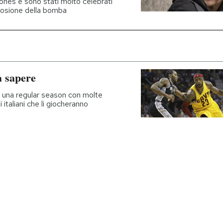
ones e sono stati molto celebrati
plosione della bomba
a sapere
o una regular season con molte
 italiani che li giocheranno