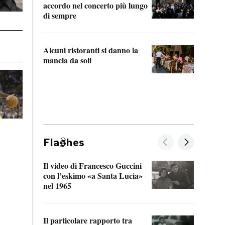
accordo nel concerto più lungo
di sempre
Il ci
parla
Alcuni ristoranti si danno la
nessu
mancia da soli
Fla
hes
Il video di Francesco Guccini
Sulla
con l’eskimo «a Santa Lucia»
vorti
nel 1965
veder
Il particolare rapporto tra
La ve