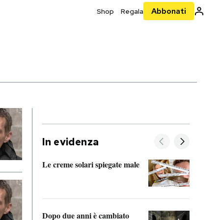
Abbonati
Shop
Regala
In evidenza
Le creme solari spiegate male
FitAc
guerr
Dopo due anni è cambiato
A cos