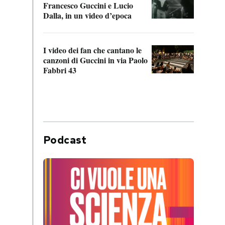
Francesco Guccini e Lucio
“Loco
Dalla, in un video d’epoca
Franc
I video dei fan che cantano le
Il de
canzoni di Guccini in via Paolo
Edoar
Fabbri 43
cappi
Podcast