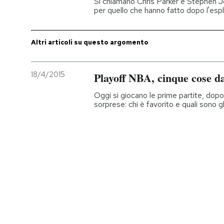
Si chiamano Chris Parker e Stephen J
per quello che hanno fatto dopo l'es
PODCAST
Altri articoli su questo argomento
NEWSLETTER
18/4/2015
Playoff NBA, cinque cose d
I MIEI PREFERITI
Oggi si giocano le prime partite, dop
sorprese: chi è favorito e quali sono gli
SHOP
CALENDARIO
AREA PERSONALE
Entra