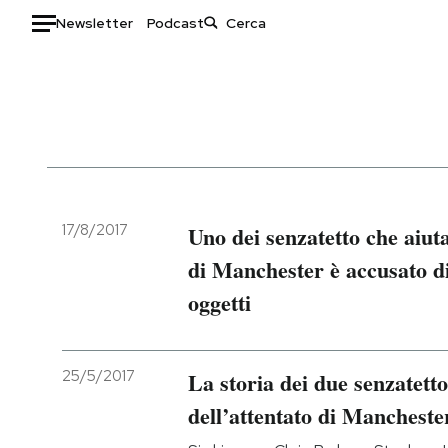
Newsletter
Podcast
Auto
HOME
Italia
Moda
Mondo
Libri
Politica
Consumismi
17/8/2017
Uno dei senzatetto che aiutar
Tecnologia
Storie/Idee
di Manchester è accusato di
Internet
Ok Boomer!
oggetti
Scienza
Media
Cultura
Europa
Economia
Altrecose
25/5/2017
La storia dei due senzatetto
Sport
Mondiali calcio 2026
dell’attentato di Mancheste