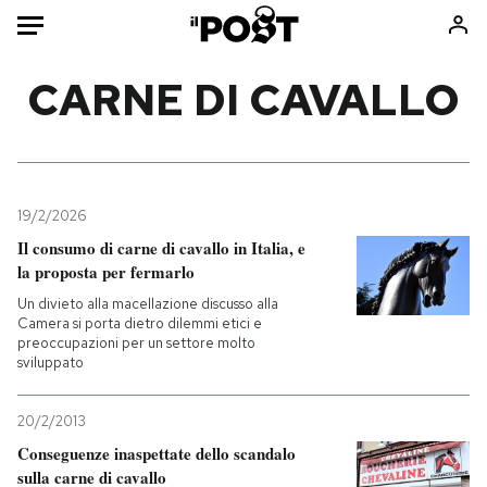
Auto
CARNE DI CAVALLO
HOME
Italia
Moda
Mondo
Libri
19/2/2026
Politica
Consumismi
Il consumo di carne di cavallo in Italia, e
la proposta per fermarlo
Tecnologia
Storie/Idee
Un divieto alla macellazione discusso alla
Internet
Ok Boomer!
Camera si porta dietro dilemmi etici e
Scienza
Media
preoccupazioni per un settore molto
sviluppato
Cultura
Europa
Economia
Altrecose
20/2/2013
Sport
Mondiali calcio 2026
Conseguenze inaspettate dello scandalo
sulla carne di cavallo