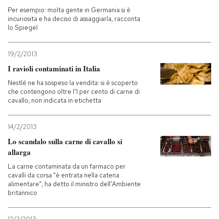
Per esempio: molta gente in Germania si è
incuriosita e ha deciso di assaggiarla, racconta
PODCAST
lo Spiegel
NEWSLETTER
19/2/2013
I ravioli contaminati in Italia
Nestlé ne ha sospeso la vendita: si è scoperto
I MIEI PREFERITI
che contengono oltre l'1 per cento di carne di
cavallo, non indicata in etichetta
SHOP
14/2/2013
Lo scandalo sulla carne di cavallo si
CALENDARIO
allarga
La carne contaminata da un farmaco per
cavalli da corsa "è entrata nella catena
AREA PERSONALE
alimentare", ha detto il ministro dell'Ambiente
britannico
Entra