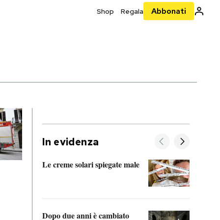
Abbonati
Shop
Regala
In evidenza
Le creme solari spiegate male
FitAc
guerr
Dopo due anni è cambiato
A cos