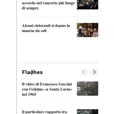
accordo nel concerto più lungo
di sempre
Il ci
parla
Alcuni ristoranti si danno la
nessu
mancia da soli
Fla
hes
Il video di Francesco Guccini
Sulla
con l’eskimo «a Santa Lucia»
vorti
nel 1965
veder
Il particolare rapporto tra
La ve