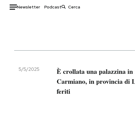
Newsletter
Podcast
Auto
HOME
Italia
Moda
Mondo
Libri
Politica
Consumismi
5/5/2025
È crollata una palazzina in 
Tecnologia
Storie/Idee
Carmiano, in provincia di 
Internet
Ok Boomer!
feriti
Scienza
Media
Cultura
Europa
Economia
Altrecose
Sport
Mondiali calcio 2026