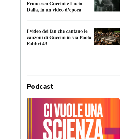
Francesco Guccini e Lucio
“Loco
Dalla, in un video d’epoca
Franc
I video dei fan che cantano le
Il de
canzoni di Guccini in via Paolo
Edoar
Fabbri 43
cappi
Podcast