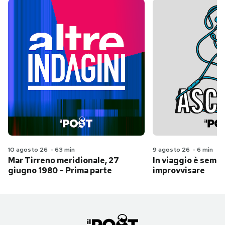
10 agosto 26
-
63 min
9 agosto 26
-
6 min
Mar Tirreno meridionale, 27
In viaggio è sempr
giugno 1980 – Prima parte
improvvisare