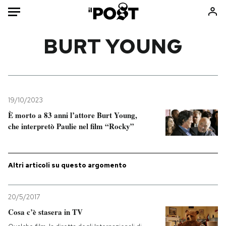
Auto
BURT YOUNG
HOME
Italia
Moda
Mondo
Libri
19/10/2023
Politica
Consumismi
È morto a 83 anni l’attore Burt Young,
che interpretò Paulie nel film “Rocky”
Tecnologia
Storie/Idee
Internet
Ok Boomer!
Scienza
Media
Altri articoli su questo argomento
Cultura
Europa
Economia
Altrecose
20/5/2017
Sport
Mondiali calcio 2026
Cosa c’è stasera in TV