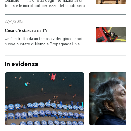
Qualche film, la diretta degli Internazionali di
tennis e le incrollabili certezze del sabato sera
PODCAST
27/4/2018
Cosa c’è stasera in TV
NEWSLETTER
Un film tratto da un famoso videogioco e poi
nuove puntate di Nemo e Propaganda Live
I MIEI PREFERITI
In evidenza
SHOP
CALENDARIO
AREA PERSONALE
Entra