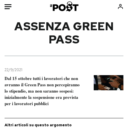
Auto
ASSENZA GREEN
PASS
HOME
Italia
Moda
Mondo
Libri
Politica
Consumismi
22/9/2021
Tecnologia
Storie/Idee
Dal 15 ottobre tutti i lavoratori che non
Internet
Ok Boomer!
avranno il Green Pass non percepiranno
Scienza
Media
lo stipendio, ma non saranno sospesi:
inizialmente la sospensione era prevista
Cultura
Europa
per i lavoratori pubblici
Economia
Altrecose
Sport
Mondiali calcio 2026
Altri articoli su questo argomento