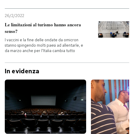
PODCAST
26/2/2022
Le limitazioni al turismo hanno ancora
senso?
NEWSLETTER
I vaccini e la fine delle ondate da omicron
stanno spingendo molti paesi ad allentarle, e
da marzo anche per l'Italia cambia tutto
I MIEI PREFERITI
In evidenza
SHOP
CALENDARIO
AREA PERSONALE
Entra