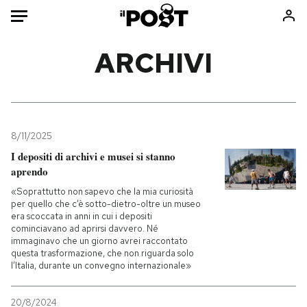
Auto
ARCHIVI
HOME
Italia
Moda
Mondo
Libri
8/11/2025
Politica
Consumismi
I depositi di archivi e musei si stanno
aprendo
Tecnologia
Storie/Idee
«Soprattutto non sapevo che la mia curiosità
Internet
Ok Boomer!
per quello che c’è sotto-dietro-oltre un museo
Scienza
Media
era scoccata in anni in cui i depositi
cominciavano ad aprirsi davvero. Né
Cultura
Europa
immaginavo che un giorno avrei raccontato
Economia
Altrecose
questa trasformazione, che non riguarda solo
l’Italia, durante un convegno internazionale»
Sport
Mondiali calcio 2026
20/8/2024