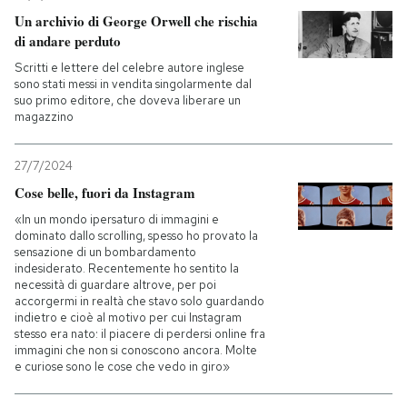
Un archivio di George Orwell che rischia
PODCAST
di andare perduto
Scritti e lettere del celebre autore inglese
sono stati messi in vendita singolarmente dal
NEWSLETTER
suo primo editore, che doveva liberare un
magazzino
I MIEI PREFERITI
27/7/2024
Cose belle, fuori da Instagram
SHOP
«In un mondo ipersaturo di immagini e
dominato dallo scrolling, spesso ho provato la
sensazione di un bombardamento
indesiderato. Recentemente ho sentito la
CALENDARIO
necessità di guardare altrove, per poi
accorgermi in realtà che stavo solo guardando
indietro e cioè al motivo per cui Instagram
stesso era nato: il piacere di perdersi online fra
AREA PERSONALE
immagini che non si conoscono ancora. Molte
e curiose sono le cose che vedo in giro»
Entra