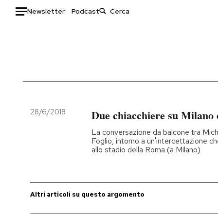
Newsletter
Podcast
Auto
HOME
Italia
Moda
Mondo
Libri
Politica
Consumismi
28/6/2018
Due chiacchiere su Milano
Tecnologia
Storie/Idee
La conversazione da balcone tra Mich
Internet
Ok Boomer!
Foglio, intorno a un'intercettazione ch
allo stadio della Roma (a Milano)
Scienza
Media
Cultura
Europa
Economia
Altrecose
Sport
Mondiali calcio 2026
Altri articoli su questo argomento