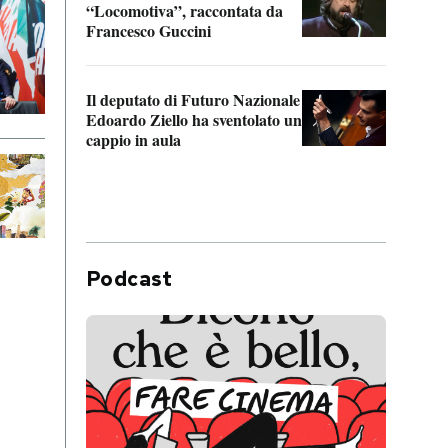
“Locomotiva”, raccontata da
inseg
Francesco Guccini
Khers
Il deputato di Futuro Nazionale
La pl
Edoardo Ziello ha sventolato un
da P
cappio in aula
Podcast