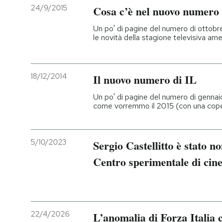
24/9/2015
Cosa c’è nel nuovo numero 
PODCAST
Un po' di pagine del numero di ottob
le novità della stagione televisiva ame
NEWSLETTER
18/12/2014
Il nuovo numero di IL
I MIEI PREFERITI
Un po' di pagine del numero di genna
come vorremmo il 2015 (con una coper
SHOP
5/10/2023
Sergio Castellitto è stato n
CALENDARIO
Centro sperimentale di cin
AREA PERSONALE
Entra
22/4/2026
L’anomalia di Forza Italia