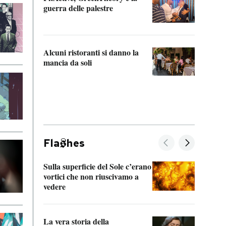
“Odis
guerra delle palestre
Che s
strum
Alcuni ristoranti si danno la
mancia da soli
Fla
hes
Sulla superficie del Sole c’erano
Il fi
vortici che non riuscivamo a
facen
vedere
dentr
La vera storia della
Il vi