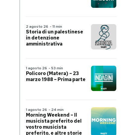
2 agosto 26
-
11 min
Storia di un palestinese
in detenzione
amministrativa
1 agosto 26
-
53 min
Policoro (Matera) – 23
marzo 1988 – Prima parte
1 agosto 26
-
24 min
Morning Weekend – Il
musicista preferito del
vostro musicista
preferito, e altre storie