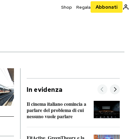
Abbonati
Shop
Regala
In evidenza
Il cinema italiano comincia a
A cos
parlare del problema di cui
nessuno vuole parlare
Cosa 
FitActive, GreenTheory e la