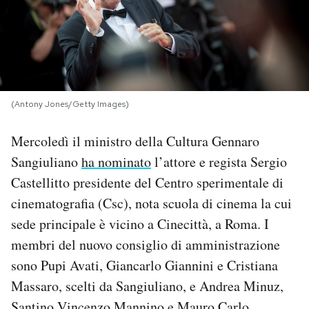
PODCAST
NEWSLETTER
(Antony Jones/Getty Images)
I MIEI PREFERITI
Mercoledì il ministro della Cultura Gennaro
Sangiuliano
ha nominato
l’attore e regista Sergio
SHOP
Castellitto presidente del Centro sperimentale di
cinematografia (Csc), nota scuola di cinema la cui
CALENDARIO
sede principale è vicino a Cinecittà, a Roma. I
membri del nuovo consiglio di amministrazione
AREA PERSONALE
sono Pupi Avati, Giancarlo Giannini e Cristiana
Massaro, scelti da Sangiuliano, e Andrea Minuz,
Area Personale
Newsletter
Santino Vincenzo Mannino e Mauro Carlo