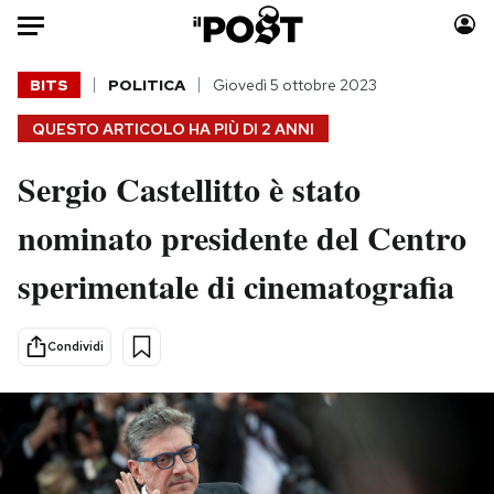
Auto
BITS
POLITICA
Giovedì 5 ottobre 2023
QUESTO ARTICOLO HA PIÙ DI
2 ANNI
HOME
Sergio Castellitto è stato
Italia
Moda
Mondo
Libri
nominato presidente del Centro
Politica
Consumismi
sperimentale di cinematografia
Tecnologia
Storie/Idee
Internet
Ok Boomer!
Scienza
Media
Condividi
Cultura
Europa
Economia
Altrecose
Sport
Mondiali calcio 2026