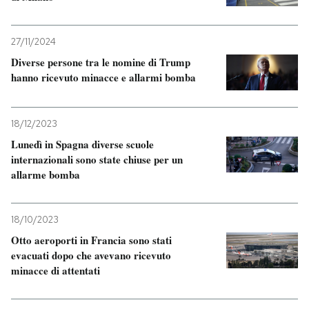
PODCAST
27/11/2024
Diverse persone tra le nomine di Trump
NEWSLETTER
hanno ricevuto minacce e allarmi bomba
I MIEI PREFERITI
18/12/2023
Lunedì in Spagna diverse scuole
internazionali sono state chiuse per un
SHOP
allarme bomba
CALENDARIO
18/10/2023
Otto aeroporti in Francia sono stati
evacuati dopo che avevano ricevuto
AREA PERSONALE
minacce di attentati
Entra