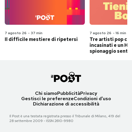
7 agosto 26
-
37 min
7 agosto 26
-
16 min
Il difficile mestiere di ripetersi
Tre artisti pop ch
incasinati e un Hit
spionaggio senti
Chi siamo
Pubblicità
Privacy
Gestisci le preferenze
Condizioni d'uso
Dichiarazione di accessibilità
Il Post è una testata registrata presso il Tribunale di Milano, 419 del
28 settembre 2009 - ISSN 2610-9980