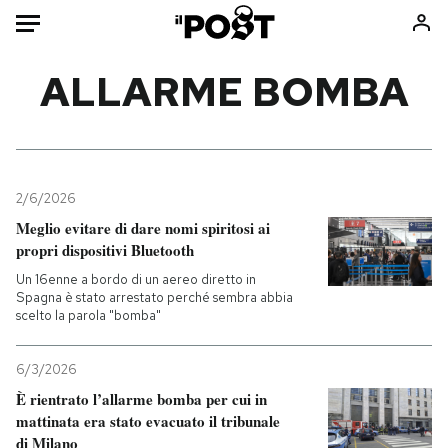
Auto
ALLARME BOMBA
HOME
Italia
Moda
Mondo
Libri
2/6/2026
Politica
Consumismi
Meglio evitare di dare nomi spiritosi ai
propri dispositivi Bluetooth
Tecnologia
Storie/Idee
Un 16enne a bordo di un aereo diretto in
Internet
Ok Boomer!
Spagna è stato arrestato perché sembra abbia
Scienza
Media
scelto la parola "bomba"
Cultura
Europa
Economia
Altrecose
6/3/2026
È rientrato l’allarme bomba per cui in
Sport
Mondiali calcio 2026
mattinata era stato evacuato il tribunale
di Milano