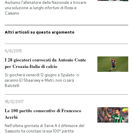
Aiutiamo l'allenatore della Nazionale a trovare
una soluzione ai lunghi infortuni di Rossi e
PODCAST
Cassano
NEWSLETTER
Altri articoli su questo argomento
6/6/2015
I MIEI PREFERITI
I 28 giocatori convocati da Antonio Conte
per Croazia-Italia di calcio
SHOP
Si giocherà venerdì 12 giugno a Spalato: ci
saranno El Shaarawy e Matri, non ci sarà
Balotelli
CALENDARIO
18/12/2017
AREA PERSONALE
Le 100 partite consecutive di Francesco
Acerbi
Entra
Nell'ultima giornata di Serie A il difensore del
Sassuolo ha concluso la sua 100ª partita