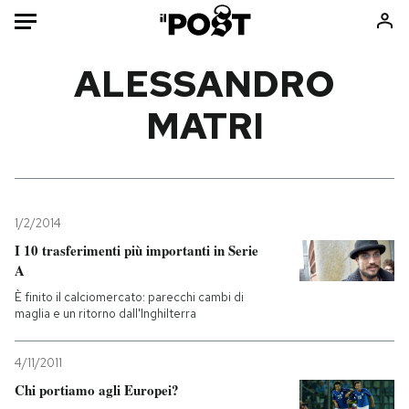
Auto
ALESSANDRO
MATRI
HOME
Italia
Moda
Mondo
Libri
Politica
Consumismi
1/2/2014
Tecnologia
Storie/Idee
I 10 trasferimenti più importanti in Serie
Internet
Ok Boomer!
A
Scienza
Media
È finito il calciomercato: parecchi cambi di
Cultura
Europa
maglia e un ritorno dall'Inghilterra
Economia
Altrecose
4/11/2011
Sport
Mondiali calcio 2026
Chi portiamo agli Europei?