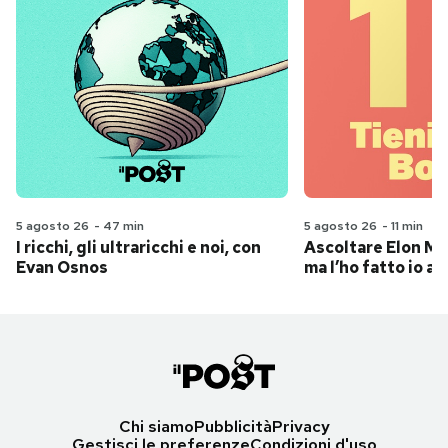
5 agosto 26
-
47 min
5 agosto 26
-
11 min
I ricchi, gli ultraricchi e noi, con
Ascoltare Elon Mus
Evan Osnos
ma l’ho fatto io al
Chi siamo
Pubblicità
Privacy
Gestisci le preferenze
Condizioni d'uso