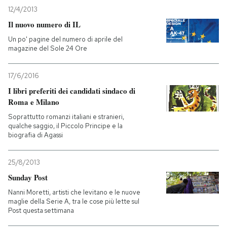
12/4/2013
PODCAST
Il nuovo numero di IL
Un po' pagine del numero di aprile del
magazine del Sole 24 Ore
NEWSLETTER
17/6/2016
I MIEI PREFERITI
I libri preferiti dei candidati sindaco di
Roma e Milano
Soprattutto romanzi italiani e stranieri,
SHOP
qualche saggio, il Piccolo Principe e la
biografia di Agassi
CALENDARIO
25/8/2013
Sunday Post
AREA PERSONALE
Nanni Moretti, artisti che levitano e le nuove
maglie della Serie A, tra le cose più lette sul
Entra
Post questa settimana