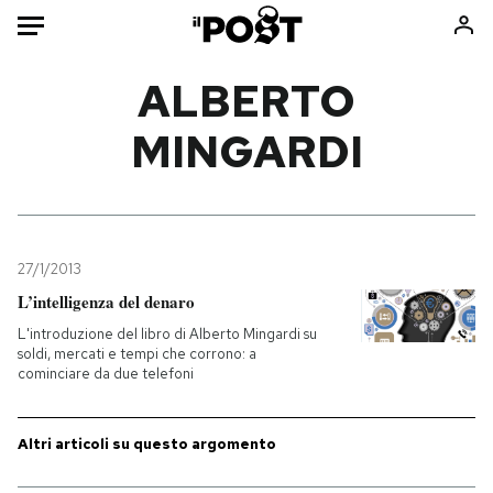
Auto
ALBERTO
MINGARDI
HOME
Italia
Moda
Mondo
Libri
Politica
Consumismi
27/1/2013
Tecnologia
Storie/Idee
L’intelligenza del denaro
Internet
Ok Boomer!
L'introduzione del libro di Alberto Mingardi su
Scienza
Media
soldi, mercati e tempi che corrono: a
cominciare da due telefoni
Cultura
Europa
Economia
Altrecose
Sport
Mondiali calcio 2026
Altri articoli su questo argomento