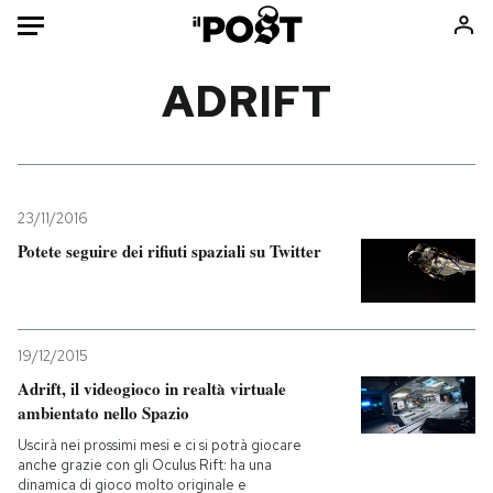
Auto
ADRIFT
HOME
Italia
Moda
Mondo
Libri
23/11/2016
Politica
Consumismi
Potete seguire dei rifiuti spaziali su Twitter
Tecnologia
Storie/Idee
Internet
Ok Boomer!
Scienza
Media
19/12/2015
Cultura
Europa
Adrift, il videogioco in realtà virtuale
Economia
Altrecose
ambientato nello Spazio
Sport
Mondiali calcio 2026
Uscirà nei prossimi mesi e ci si potrà giocare
anche grazie con gli Oculus Rift: ha una
dinamica di gioco molto originale e