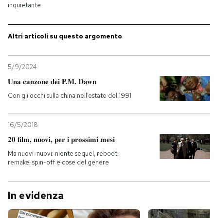
inquietante
PODCAST
Altri articoli su questo argomento
NEWSLETTER
5/9/2024
Una canzone dei P.M. Dawn
I MIEI PREFERITI
Con gli occhi sulla china nell’estate del 1991
SHOP
16/5/2018
20 film, nuovi, per i prossimi mesi
CALENDARIO
Ma nuovi-nuovi: niente sequel, reboot,
remake, spin-off e cose del genere
AREA PERSONALE
In evidenza
Entra