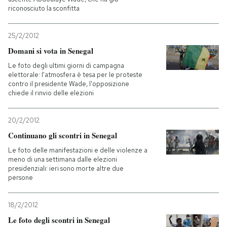
riconosciuto la sconfitta
PODCAST
25/2/2012
Domani si vota in Senegal
NEWSLETTER
Le foto degli ultimi giorni di campagna
elettorale: l'atmosfera è tesa per le proteste
contro il presidente Wade, l'opposizione
I MIEI PREFERITI
chiede il rinvio delle elezioni
20/2/2012
SHOP
Continuano gli scontri in Senegal
Le foto delle manifestazioni e delle violenze a
CALENDARIO
meno di una settimana dalle elezioni
presidenziali: ieri sono morte altre due
persone
AREA PERSONALE
18/2/2012
Entra
Le foto degli scontri in Senegal