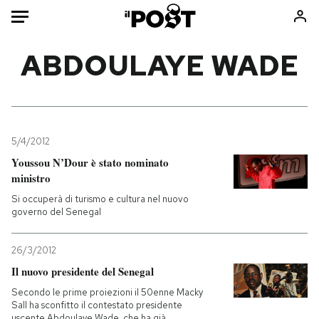
Auto
ABDOULAYE WADE
HOME
Italia
Moda
Mondo
Libri
5/4/2012
Politica
Consumismi
Youssou N’Dour è stato nominato
ministro
Tecnologia
Storie/Idee
Si occuperà di turismo e cultura nel nuovo
Internet
Ok Boomer!
governo del Senegal
Scienza
Media
Cultura
Europa
26/3/2012
Economia
Altrecose
Il nuovo presidente del Senegal
Sport
Mondiali calcio 2026
Secondo le prime proiezioni il 50enne Macky
Sall ha sconfitto il contestato presidente
uscente Abdoulaye Wade, che ha già