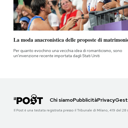
Notifiche mobile
Regala il Post
Hai bisogno di aiuto?
Esci
La moda anacronistica delle proposte di matrimoni
Per quanto evochino una vecchia idea di romanticismo, sono
un'invenzione recente importata dagli Stati Uniti
Chi siamo
Pubblicità
Privacy
Gesti
Il Post è una testata registrata presso il Tribunale di Milano, 419 del