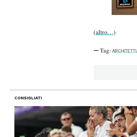
PODCAST
(altro…)
NEWSLETTER
Tag:
ARCHITETT
I MIEI PREFERITI
SHOP
CALENDARIO
CONSIGLIATI
AREA PERSONALE
Area Personale
Newsletter