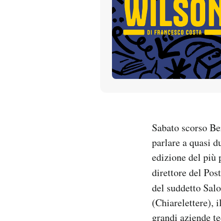
PODCAST
NEWSLETTER
I MIEI PREFERITI
SHOP
Sabato scorso Ber
parlare a quasi d
CALENDARIO
edizione del più 
direttore del Pos
AREA PERSONALE
del suddetto Salo
(Chiarelettere), 
Entra
grandi aziende t