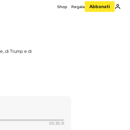
Abbonati
Shop
Regala
le, di Trump e di
00:35:31