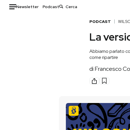
Newsletter
Podcast
Auto
PODCAST
WILS
La versi
HOME
Italia
Moda
Abbiamo parlato con 
Mondo
Libri
come ripartire
Politica
Consumismi
di
Francesco Co
Tecnologia
Storie/Idee
Internet
Ok Boomer!
Scienza
Media
Cultura
Europa
Economia
Altrecose
Sport
Mondiali calcio 2026