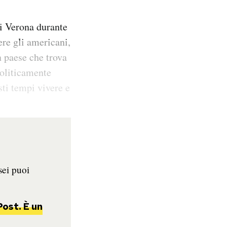
di Verona durante
ere gli americani,
n paese che trova
politicamente
esti tempi vivere e
sei puoi
Post. È un