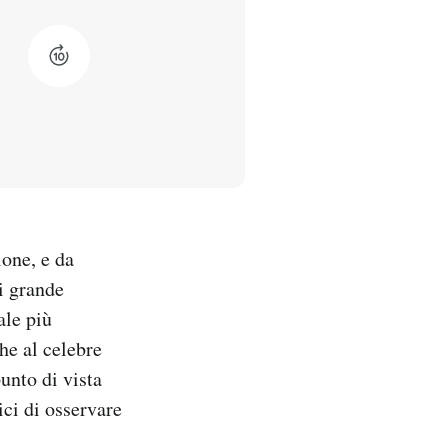
ione, e da
di grande
ale più
he al celebre
unto di vista
ici di osservare