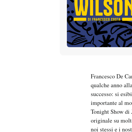
PODCAST
NEWSLETTER
I MIEI PREFERITI
SHOP
Francesco De Carl
qualche anno alla
CALENDARIO
successo: si esib
importante al mo
AREA PERSONALE
Tonight Show di J
originale su molt
Entra
noi stessi e i nost