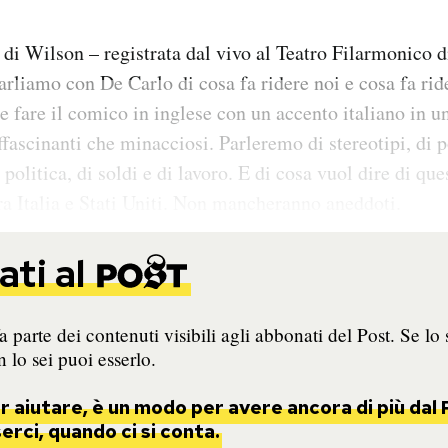
 di Wilson – registrata dal vivo al Teatro Filarmonico 
arliamo con De Carlo di cosa fa ridere noi e cosa fa rid
re fare il comico in inglese con un accento italiano in u
 affascinanti che minacciosi. Parleremo di stereotipi, di 
a politica, di soldi e di lavoro. E di cosa vuol dire di qu
ra Italia e Stati Uniti. Non mancheranno aneddoti.
ti al
 parte dei contenuti visibili agli abbonati del Post. Se lo 
 lo sei puoi esserlo.
 aiutare, è un modo per avere ancora di più dal 
rci, quando ci si conta.