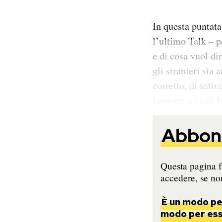
In questa puntata
l’ultimo Talk – p
e di cosa vuol di
gli stranieri sia
corretto, di satir
lavorare a metà f
Abbona
Questa pagina fa
accedere, se non
È un modo per
modo per esse