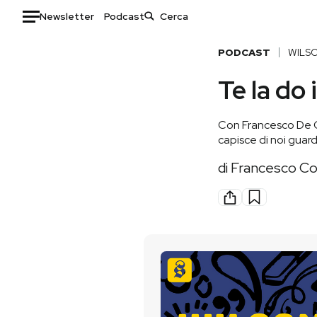
Newsletter
Podcast
Auto
PODCAST
WILS
Te la do 
HOME
Italia
Moda
Con Francesco De Carl
Mondo
Libri
capisce di noi guard
Politica
Consumismi
di
Francesco Co
Tecnologia
Storie/Idee
Internet
Ok Boomer!
Scienza
Media
Cultura
Europa
Economia
Altrecose
Sport
Mondiali calcio 2026