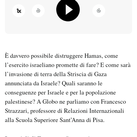
1
x
PODCAST
NEWSLETTER
I MIEI PREFERITI
È davvero possibile distruggere Hamas, come
l’esercito israeliano promette di fare? E come sarà
l’invasione di terra della Striscia di Gaza
SHOP
annunciata da Israele? Quali saranno le
conseguenze per Israele e per la popolazione
CALENDARIO
palestinese? A Globo ne parliamo con Francesco
Strazzari, professore di Relazioni Internazionali
AREA PERSONALE
alla Scuola Superiore Sant’Anna di Pisa.
Entra