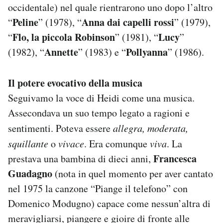
occidentale) nel quale rientrarono uno dopo l’altro
Peline
Anna dai capelli rossi
“
” (1978), “
” (1979),
Flo, la piccola Robinson
Lucy
“
” (1981), “
”
Annette
Pollyanna
(1982), “
” (1983) e “
” (1986).
Il potere evocativo della musica
Seguivamo la voce di Heidi come una musica.
Assecondava un suo tempo legato a ragioni e
sentimenti. Poteva essere
allegra, moderata,
squillante
o
vivace
. Era comunque
viva
. La
Francesca
prestava una bambina di dieci anni,
Guadagno
(nota in quel momento per aver cantato
nel 1975 la canzone “Piange il telefono” con
Domenico Modugno) capace come nessun’altra di
meravigliarsi, piangere e gioire di fronte alle