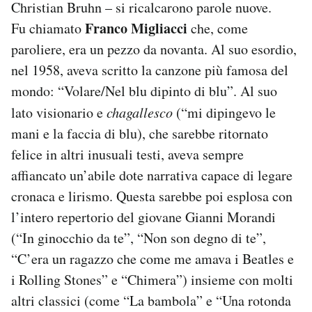
Christian Bruhn – si ricalcarono parole nuove.
Franco
Migliacci
Fu chiamato
che, come
paroliere, era un pezzo da novanta. Al suo esordio,
nel 1958, aveva scritto la canzone più famosa del
mondo: “Volare/Nel blu dipinto di blu”. Al suo
lato visionario e
chagallesco
(“mi dipingevo le
mani e la faccia di blu), che sarebbe ritornato
felice in altri inusuali testi, aveva sempre
affiancato un’abile dote narrativa capace di legare
cronaca e lirismo. Questa sarebbe poi esplosa con
l’intero repertorio del giovane Gianni Morandi
(“In ginocchio da te”, “Non son degno di te”,
“C’era un ragazzo che come me amava i Beatles e
i Rolling Stones” e “Chimera”) insieme con molti
altri classici (come “La bambola” e “Una rotonda