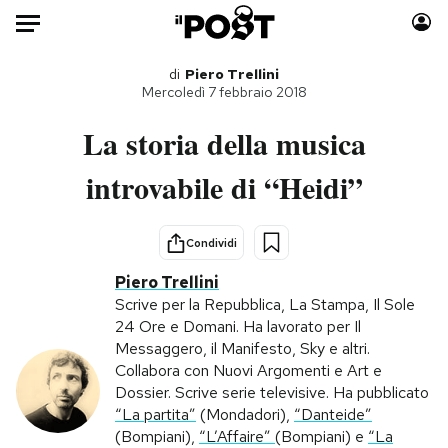
Auto
di
Piero Trellini
Mercoledì 7 febbraio 2018
HOME
La storia della musica
Italia
Moda
introvabile di “Heidi”
Mondo
Libri
Politica
Consumismi
Condividi
Tecnologia
Storie/Idee
Piero Trellini
Internet
Ok Boomer!
Scrive per la Repubblica, La Stampa, Il Sole
Scienza
Media
24 Ore e Domani. Ha lavorato per Il
Cultura
Europa
Messaggero, il Manifesto, Sky e altri.
Collabora con Nuovi Argomenti e Art e
Economia
Altrecose
Dossier. Scrive serie televisive. Ha pubblicato
Sport
Mondiali calcio 2026
“La partita”
(Mondadori),
“Danteide”
(Bompiani),
“L’Affaire”
(Bompiani) e
“La