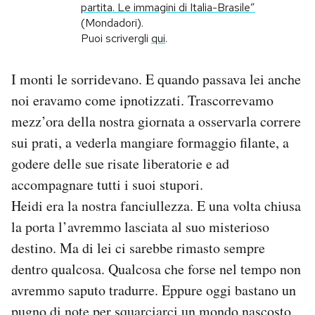
partita. Le immagini di Italia-Brasile”
(Mondadori).
PODCAST
Puoi scrivergli
qui
.
NEWSLETTER
I monti le sorridevano. E quando passava lei anche
noi eravamo come ipnotizzati. Trascorrevamo
mezz’ora della nostra giornata a osservarla correre
I MIEI PREFERITI
sui prati, a vederla mangiare formaggio filante, a
godere delle sue risate liberatorie e ad
SHOP
accompagnare tutti i suoi stupori.
Heidi era la nostra fanciullezza. E una volta chiusa
CALENDARIO
la porta l’avremmo lasciata al suo misterioso
destino. Ma di lei ci sarebbe rimasto sempre
AREA PERSONALE
dentro qualcosa. Qualcosa che forse nel tempo non
avremmo saputo tradurre. Eppure oggi bastano un
Area Personale
Newsletter
pugno di note per squarciarci un mondo nascosto