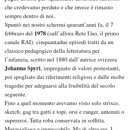
Notifiche mobile
che credevamo perduto e che invece è rimasto
Regala il Post
sempre dentro di noi.
Hai bisogno di aiuto?
Spuntò nei nostri schermi quarant’anni fa, il 7
Esci
1978
febbraio del
(sull’allora Rete Uno, il primo
canale RAI): cinquantadue episodi tratti da un
classico pedagogico della letteratura per
l’infanzia, scritto nel 1880 dall’autrice svizzera
Johanna Spyri
, impregnato di valori protestanti,
poi spogliato dai riferimenti religiosi e dalle molte
tragedie per adeguarsi alla fruibilità del secolo
seguente.
Fino a quel momento avevamo visto solo strisce,
sketch, gag tra gatti e topi, orsi e ranger, antenati o
supereroi. Tutta roba conservata in soffitta.
Meravigliosa e impeccabile. Ma di altre ere. I