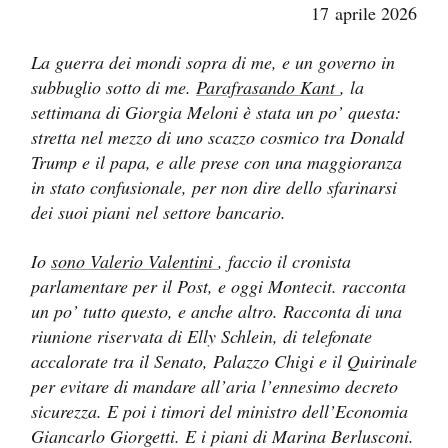
17 aprile 2026
PODCAST
La guerra dei mondi sopra di me, e un governo in
subbuglio sotto di me.
Parafrasando Kant
, la
NEWSLETTER
settimana di Giorgia Meloni è stata un po’ questa:
stretta nel mezzo di uno scazzo cosmico tra Donald
Trump e il papa, e alle prese con una maggioranza
I MIEI PREFERITI
in stato confusionale, per non dire dello sfarinarsi
dei suoi piani nel settore bancario.
SHOP
Io
sono Valerio Valentini
,
faccio il cronista
parlamentare per il Post, e oggi Montecit. racconta
CALENDARIO
un po’ tutto questo, e anche altro. Racconta di una
riunione riservata di Elly Schlein, di telefonate
accalorate tra il Senato, Palazzo Chigi e il Quirinale
AREA PERSONALE
per evitare di mandare all’aria l’ennesimo decreto
sicurezza. E poi i timori del ministro dell’Economia
Entra
Giancarlo Giorgetti. E i piani di Marina Berlusconi.