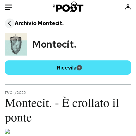
Auto
Archivio
Montecit.
HOME
Montecit.
Italia
Moda
Mondo
Libri
Ricevila
Politica
Consumismi
Tecnologia
Storie/Idee
Internet
Ok Boomer!
17/04/2026
Scienza
Media
Montecit. - È crollato il
Cultura
Europa
ponte
Economia
Altrecose
Sport
Mondiali calcio 2026