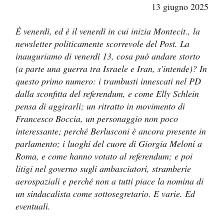
13 giugno 2025
PODCAST
È venerdì, ed è il venerdì in cui inizia Montecit., la
newsletter politicamente scorrevole del Post. La
NEWSLETTER
inauguriamo di venerdì 13, cosa può andare storto
(a parte una guerra tra Israele e Iran, s'intende)? In
questo primo numero: i trambusti innescati nel PD
I MIEI PREFERITI
dalla sconfitta del referendum, e come Elly Schlein
pensa di aggirarli; un ritratto in movimento di
Francesco Boccia, un personaggio non poco
SHOP
interessante;
perché Berlusconi è ancora presente in
parlamento;
i luoghi del cuore di Giorgia Meloni a
CALENDARIO
Roma, e come hanno votato al referendum; e poi
litigi nel governo sugli ambasciatori, stramberie
aerospaziali e perché non a tutti piace la nomina di
AREA PERSONALE
un sindacalista come sottosegretario. E varie. Ed
eventuali.
Entra