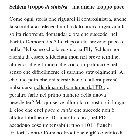
Schlein troppo
, ma anche troppo poco
di sinistra
Come ogni storia che riguardi il centrosinistra, anche
la
sconfitta ai referendum
ha dato nuova urgenza alla
solita ricorrente domanda: e ora che succede, nel
Partito Democratico? La risposta in breve è: poco o
nulla. Nel senso che la segretaria Elly Schlein non
rischia di essere sfiduciata (non nel breve termine,
almeno, che è l’unico che conta in politica) e nel
senso che difficilmente ci saranno stravolgimenti. Al
che uno potrebbe chiedersi: bene, e allora perché
imbarcarsi
nelle dinamiche interne del PD
, e
peraltro farlo nel primo numero della nuova
newsletter? Ma qui serve allora la risposta più lunga.
E cioè che quel
poco o nulla
che succede non è
affatto ininfluente. Di tanto in tanto, nel PD
accadono cose impensabili: tipo
i 101 “franchi
tiratori”
contro Romano Prodi che è già convinto di