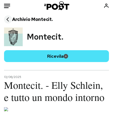
Auto
Archivio
Montecit.
HOME
Montecit.
Italia
Moda
Mondo
Libri
Ricevila
Politica
Consumismi
Tecnologia
Storie/Idee
Internet
Ok Boomer!
13/06/2025
Scienza
Media
Montecit. - Elly Schlein,
Cultura
Europa
e tutto un mondo intorno
Economia
Altrecose
Sport
Mondiali calcio 2026