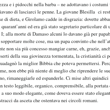
gezza e i pidocchi nella barba – ne adottavano i costumi 
iavano di lasciarci le penne. La giovane Blesilla ci res
 di dieta, e Girolamo cadde in disgrazia: dovette abban
quarant’anni ed era già stato segretario particolare di 
I; alla morte di Damaso alcuni lo davano già per papab
 sopportare molte cose, ma un papa convinto che nell’a
te non sia più concesso mangiar carne, eh, grazie, an
serti della sua giovinezza tormentata, la cristianità ci 
guadagnò la miglior Bibbia che poteva permettersi. Pe
me, non ebbe più niente di meglio che riprendere le sue
ino, rimaneggiarle ed espanderle. Ci mise altri quindici 
un testo leggibile, organico, comprensibile, alla portata d
 a suo modo elegante, come doveva essere stato elegant
stracci da asceta che ostentava nei circoli romani.