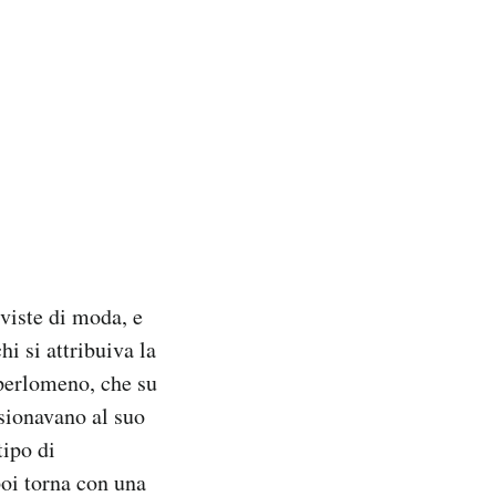
viste di moda, e
i si attribuiva la
 perlomeno, che su
ssionavano al suo
tipo di
poi torna con una