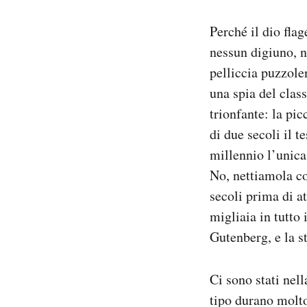
Perché il dio fla
nessun digiuno, n
pelliccia puzzol
una spia del clas
trionfante: la pi
di due secoli il 
millennio l’unica
No, nettiamola co
secoli prima di a
migliaia in tutto
Gutenberg, e la st
Ci sono stati nell
tipo durano molto