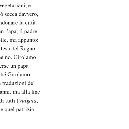
vegetariani, e
tò secca davvero,
donare la città.
un Papa, il padre
ile, ma appunto:
ttesa del Regno
che no. Girolamo
perse un papa
rché Girolamo,
 traduzioni del
anni, ma alla fine
i tutti (
Vulgata
,
e quel patrizio