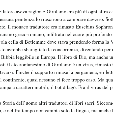
gellatore aveva ragione: Girolamo era più di ogni altra c
essuna penitenza lo riuscirono a cambiare davvero. Sot
ente, il monaco traduttore era rimasto Eusebius Sophro
sicismo greco-romano, infiltrata nel cuore più profondo
ccola cella di Betlemme dove stava prendendo forma la V
testo avrebbe sbaragliato la concorrenza, diventando per
 Bibbia leggibile in Europa. Il libro di Dio, ma anche u
sì: il ciceronianesimo di Girolamo è un virus, rimasto 
ttivarsi. Finché il supporto rimase la pergamena, e i let
 il continente, quasi nessuno ci fece troppo caso. Ma qu
ampa a caratteri mobili, il bot dilagò. Era il virus del p
a Storia dell’uomo altri traduttori di libri sacri. Siccome
, e nel frattempo non cambia solo la lingua, ma anche la