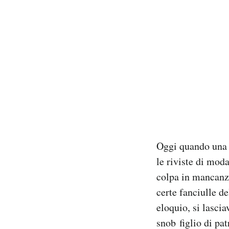
PODCAST
NEWSLETTER
I MIEI PREFERITI
SHOP
Oggi quando una r
CALENDARIO
le riviste di moda
colpa in mancanza
AREA PERSONALE
certe fanciulle d
eloquio, si lasci
Area Personale
snob figlio di pa
Newsletter