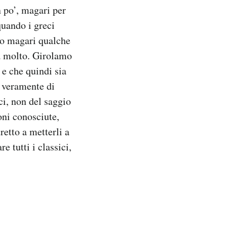
 po’, magari per
quando i greci
do magari qualche
a molto. Girolamo
 e che quindi sia
a veramente di
ci, non del saggio
oni conosciute,
retto a metterli a
e tutti i classici,