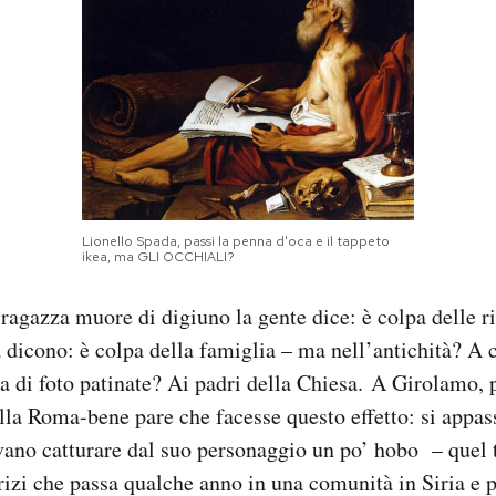
Lionello Spada, passi la penna d'oca e il tappeto
ikea, ma GLI OCCHIALI?
agazza muore di digiuno la gente dice: è colpa delle ri
 dicono: è colpa della famiglia – ma nell’antichità? A ch
 di foto patinate? Ai padri della Chiesa. A Girolamo,
ella Roma-bene pare che facesse questo effetto: si appa
avano catturare dal suo personaggio un po’ hobo – quel 
trizi che passa qualche anno in una comunità in Siria e 