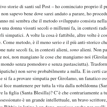
ivo storie di santi sul Post – ho cominciato proprio il 
o non sapevo bene dove sarei andato a parare, ho procedu
anno mi sembra che il metodo sviluppato consista nella
una donna vissuti secoli o millenni fa, in contesti radi
rli simpatici. A volte la cosa è fattibile, altre volte è c
e. Come metodo, è il meno serio e il più anti-storico ch
ne nate secoli fa, in contesti alieni,
sono
alieni. Non p
 noi, non mangiano le cose che mangiamo noi (Girola
 mondo senza pomodoro e senza pastasciutta). Trasforma
ipatiche) non serve probabilmente a nulla. E in certi ca
 si fa a provare simpatia per Girolamo, un fanatico os
si fece mantenere per tutta la vita dalla nobildonna (Sa
e la figlia (Santa Blesilla)? C’è che contrariamente a tu
sessionato è un grande intellettuale, un bravo scrittore,
ua Bibbia in latino è un dono, prezioso anche per quelli