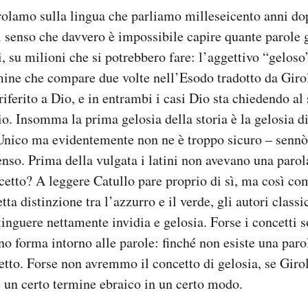
rolamo sulla lingua che parliamo milleseicento anni do
l senso che davvero è impossibile capire quante parole
, su milioni che si potrebbero fare: l’aggettivo “geloso
mine che compare due volte nell’Esodo tradotto da Giro
riferito a Dio, e in entrambi i casi Dio sta chiedendo al
io. Insomma la prima gelosia della storia è la gelosia d
Unico ma evidentemente non ne è troppo sicuro – sennò 
nso. Prima della vulgata i latini non avevano una parol
cetto? A leggere Catullo pare proprio di sì, ma così c
a distinzione tra l’azzurro e il verde, gli autori classi
tinguere nettamente invidia e gelosia. Forse i concetti 
o forma intorno alle parole: finché non esiste una paro
tto. Forse non avremmo il concetto di gelosia, se Gir
e un certo termine ebraico in un certo modo.