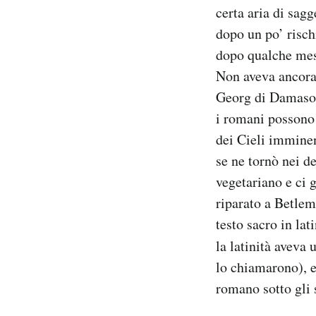
certa aria di sag
Notifiche mobile
Regala il Post
dopo un po’ risch
Hai bisogno di aiuto?
dopo qualche mese
Esci
Non aveva ancora 
Georg di Damaso 
i romani possono
dei Cieli imminen
se ne tornò nei de
vegetariano e ci 
riparato a Betlem
testo sacro in lat
la latinità aveva 
lo chiamarono), e
romano sotto gli 