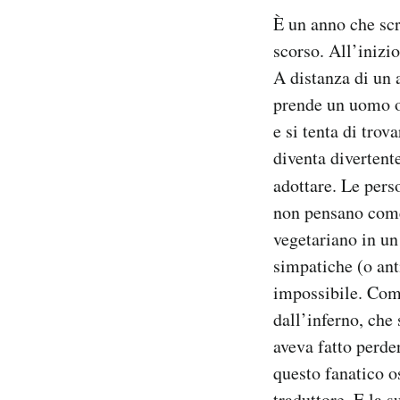
È un anno che scr
scorso. All’inizi
A distanza di un 
prende un uomo o 
e si tenta di trova
diventa divertent
adottare. Le perso
non pensano come
vegetariano in un
simpatiche (o ant
impossibile. Come
dall’inferno, che 
aveva fatto perder
questo fanatico os
traduttore. E la s