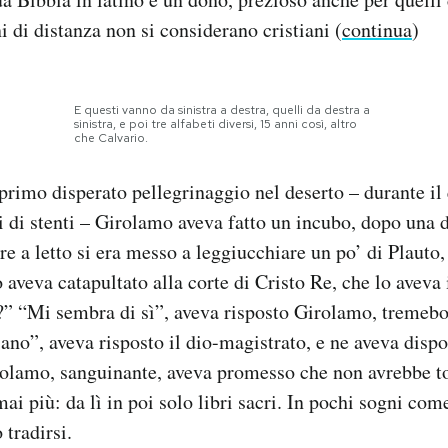
i di distanza non si considerano cristiani (
continua
)
E questi vanno da sinistra a destra, quelli da destra a
sinistra, e poi tre alfabeti diversi, 15 anni così, altro
che Calvario.
primo disperato pellegrinaggio nel deserto – durante il 
 di stenti – Girolamo aveva fatto un incubo, dopo una d
re a letto si era messo a leggiucchiare un po’ di Plauto,
 aveva catapultato alla corte di Cristo Re, che lo aveva 
o?” “Mi sembra di sì”, aveva risposto Girolamo, treme
iano”, aveva risposto il dio-magistrato, e ne aveva disp
rolamo, sanguinante, aveva promesso che non avrebbe t
ai più: da lì in poi solo libri sacri. In pochi sogni com
tradirsi.