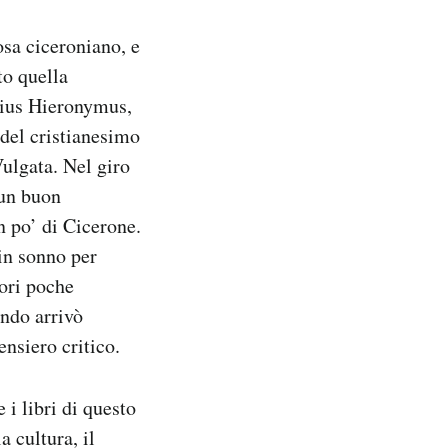
osa ciceroniano, e
to quella
nius Hieronymus,
 del cristianesimo
ulgata. Nel giro
 un buon
n po’ di Cicerone.
in sonno per
tori poche
ando arrivò
ensiero critico.
 i libri di questo
 cultura, il