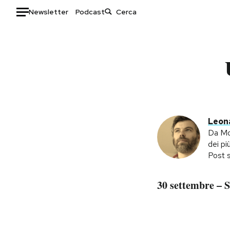
Newsletter
Podcast
Auto
HOME
Italia
Moda
Mondo
Libri
Politica
Consumismi
Leona
Tecnologia
Storie/Idee
Da Mod
dei pi
Internet
Ok Boomer!
Post s
Scienza
Media
Cultura
Europa
30 settembre – S
Economia
Altrecose
Sport
Mondiali calcio 2026