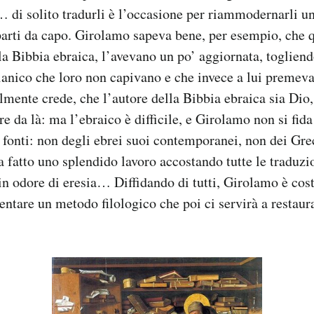
di solito tradurli è l’occasione per riammodernarli un
 parti da capo. Girolamo sapeva bene, per esempio, che 
la Bibbia ebraica, l’avevano un po’ aggiornata, toglien
ianico che loro non capivano e che invece a lui premev
ilmente crede, che l’autore della Bibbia ebraica sia Dio,
re da là: ma l’ebraico è difficile, e Girolamo non si fid
 fonti: non degli ebrei suoi contemporanei, non dei Gre
 fatto uno splendido lavoro accostando tutte le traduzi
in odore di eresia… Diffidando di tutti, Girolamo è cost
entare un metodo filologico che poi ci servirà a restaurar