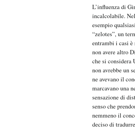
L’influenza di Gi
incalcolabile. Ne
esempio qualsiasi
“zelotes”, un ter
entrambi i casi è 
non avere altro D
che si considera 
non avrebbe un se
ne avevano il con
marcavano una nett
sensazione di dis
senso che prendon
nemmeno il conce
deciso di tradurr