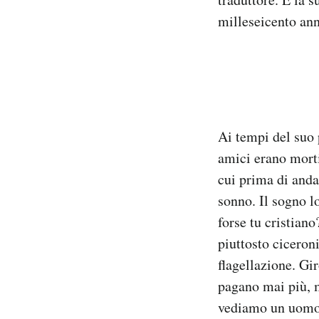
milleseicento ann
Ai tempi del suo 
amici erano morti
cui prima di anda
sonno. Il sogno lo
forse tu cristian
piuttosto ciceron
flagellazione. Gi
pagano mai più, m
vediamo un uomo 