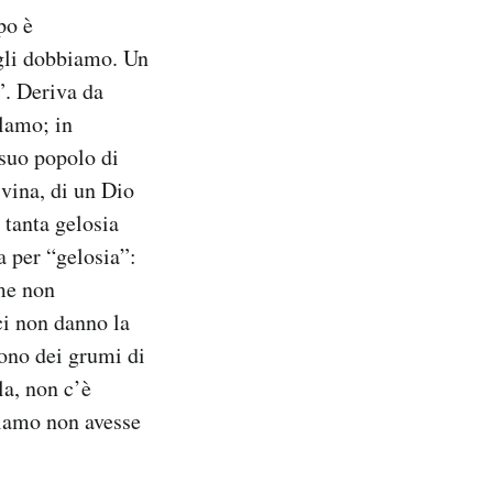
po è
 gli dobbiamo. Un
”. Deriva da
lamo; in
 suo popolo di
ivina, di un Dio
tanta gelosia
a per “gelosia”:
ome non
ci non danno la
sono dei grumi di
la, non c’è
olamo non avesse