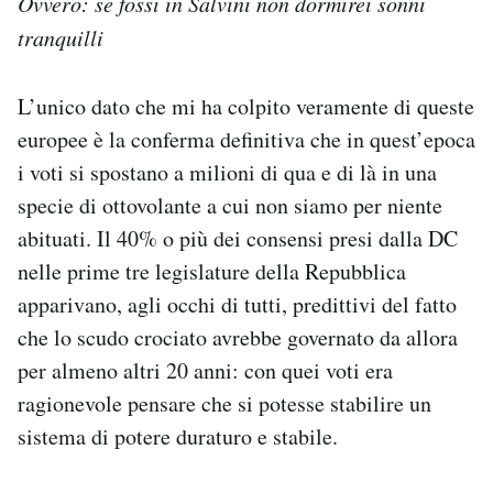
Ovvero: se fossi in Salvini non dormirei sonni
tranquilli
PODCAST
L’unico dato che mi ha colpito veramente di queste
NEWSLETTER
europee è la conferma definitiva che in quest’epoca
i voti si spostano a milioni di qua e di là in una
I MIEI PREFERITI
specie di ottovolante a cui non siamo per niente
abituati. Il 40% o più dei consensi presi dalla DC
SHOP
nelle prime tre legislature della Repubblica
apparivano, agli occhi di tutti, predittivi del fatto
che lo scudo crociato avrebbe governato da allora
CALENDARIO
per almeno altri 20 anni: con quei voti era
ragionevole pensare che si potesse stabilire un
AREA PERSONALE
sistema di potere duraturo e stabile.
Area Personale
Newsletter