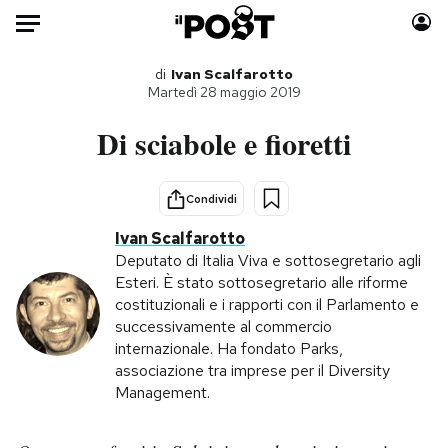
Auto
di
Ivan Scalfarotto
Martedì 28 maggio 2019
HOME
Di sciabole e fioretti
Italia
Moda
Mondo
Libri
Condividi
Politica
Consumismi
Ivan Scalfarotto
Tecnologia
Storie/Idee
Deputato di Italia Viva e sottosegretario agli
Esteri. È stato sottosegretario alle riforme
Internet
Ok Boomer!
costituzionali e i rapporti con il Parlamento e
Scienza
Media
successivamente al commercio
Cultura
Europa
internazionale. Ha fondato Parks,
associazione tra imprese per il Diversity
Economia
Altrecose
Management.
Sport
Mondiali calcio 2026