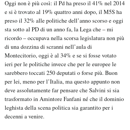
Oggi non è più così: il Pd ha preso il 41% nel 2014
Notifiche mobile
e si è trovato al 19% quattro anni dopo, il M5S ha
Regala il Post
preso il 32% alle politiche dell’anno scorso e oggi
Hai bisogno di aiuto?
Esci
sta sotto al PD di un anno fa, la Lega che – mi
ricordo – occupava nella scorsa legislatura non più
di una dozzina di scranni nell’aula di
Montecitorio, oggi è al 34% e se si fosse votato
ieri per le politiche invece che per le europee le
sarebbero toccati 250 deputati o forse più. Buon
per lei, meno per l’Italia, ma questo appunto non
deve assolutamente far pensare che Salvini si sia
trasformato in Amintore Fanfani né che il dominio
leghista della scena politica sia garantito per i
decenni a venire.