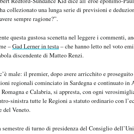
obert Redford-Sundance Kid dice all’eroe eponimo-Pa
ha collezionato una lunga serie di previsioni e deduzio
 avere sempre ragione?”.
nte questa gustosa scenetta nel leggere i commenti, anc
rme –
Gad Lerner in testa
– che hanno letto nel voto emi
rabola discendente di Matteo Renzi.
’è male: il premier, dopo avere arricchito e proseguito 
ezioni regionali cominciato in Sardegna e continuato in
Romagna e Calabria, si appresta, con ogni verosimigli
tro-sinistra tutte le Regioni a statuto ordinario con l’e
e del Veneto.
 semestre di turno di presidenza del Consiglio dell’Uni