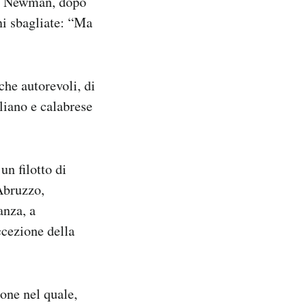
ul Newman, dopo
ni sbagliate: “Ma
he autorevoli, di
liano e calabrese
un filotto di
 Abruzzo,
anza, a
ccezione della
one nel quale,