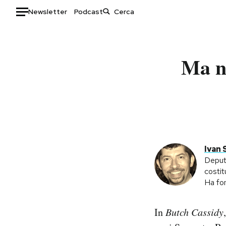
Newsletter
Podcast
Auto
Ma no
HOME
Italia
Moda
Mondo
Libri
Politica
Consumismi
Tecnologia
Storie/Idee
Internet
Ok Boomer!
Ivan 
Scienza
Media
Deputa
costit
Cultura
Europa
Ha fon
Economia
Altrecose
Sport
Mondiali calcio 2026
In
Butch Cassidy