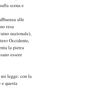
sulla scena e
ffluenza alle
nno resa
raino nazionale),
intero Occidente,
nta la pietra
ssano essere
 mi legge: con la
e e questa