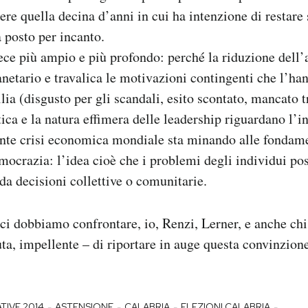
ere quella decina d’anni in cui ha intenzione di restare 
a posto per incanto.
ece più ampio e più profondo: perché la riduzione dell’a
anetario e travalica le motivazioni contingenti che l’ha
ia (disgusto per gli scandali, esito scontato, mancato t
itica e la natura effimera delle leadership riguardano l’
nte crisi economica mondiale sta minando alle fondame
mocrazia: l’idea cioè che i problemi degli individui po
i da decisioni collettive o comunitarie.
ci dobbiamo confrontare, io, Renzi, Lerner, e anche chi
uta, impellente – di riportare in auge questa convinzion
-
-
-
-
TIVE 2014
ASTENSIONE
CALABRIA
ELEZIONI CALABRIA