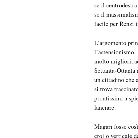
se il centrodestr
se il massimalismo
facile per Renzi i
L’argomento princ
l’astensionismo. 
molto migliori, ad
Settanta-Ottanta 
un cittadino che 
si trova trascina
prontissimi a spi
lanciare.
Magari fosse così:
crollo verticale d