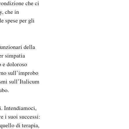
condizione che ci
y, che in
le spese per gli
funzionari della
er simpatia
o e doloroso
erno sull’improbo
ismi sull’Italicum
ubo.
i. Intendiamoci,
e i suoi successi:
quello di terapia,