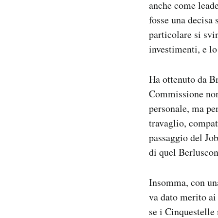
anche come leader
Notifiche mobile
fosse una decisa s
Regala il Post
particolare si svi
Hai bisogno di aiuto?
Esci
investimenti, e lo
Ha ottenuto da Br
Commissione non 
personale, ma per
travaglio, compat
passaggio del Jobs
di quel Berluscon
Insomma, con una
va dato merito ai 
se i Cinquestelle