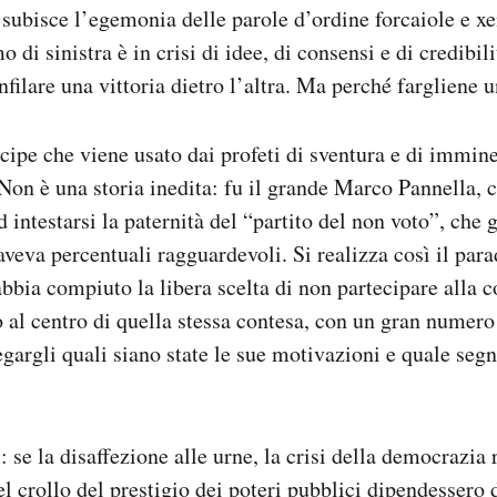
a subisce l’egemonia delle parole d’ordine forcaiole e xe
 di sinistra è in crisi di idee, di consensi e di credibil
nfilare una vittoria dietro l’altra. Ma perché fargliene 
ipe che viene usato dai profeti di sventura e di immine
Non è una storia inedita: fu il grande Marco Pannella, 
 intestarsi la paternità del “partito del non voto”, che 
aveva percentuali ragguardevoli. Si realizza così il para
abbia compiuto la libera scelta di non partecipare alla c
to al centro di quella stessa contesa, con un gran numero
egargli quali siano state le sue motivazioni e quale seg
 se la disaffezione alle urne, la crisi della democrazia 
el crollo del prestigio dei poteri pubblici dipendessero 