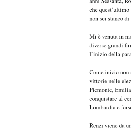
anni Sessanta, R
che quest’ultimo 
PODCAST
non sei stanco di
NEWSLETTER
Mi è venuta in me
diverse grandi fi
I MIEI PREFERITI
l’inizio della pa
SHOP
Come inizio non c
vittorie nelle el
Piemonte, Emilia 
CALENDARIO
conquistare al cen
Lombardia e fors
AREA PERSONALE
Area Personale
Renzi viene da un
Newsletter