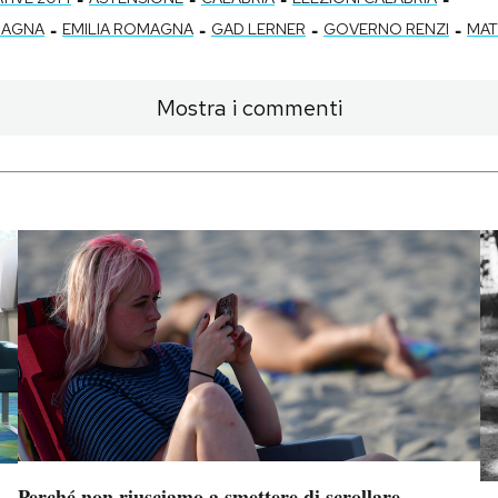
-
-
-
-
OMAGNA
EMILIA ROMAGNA
GAD LERNER
GOVERNO RENZI
MAT
Mostra i commenti
Perché non riusciamo a smettere di scrollare