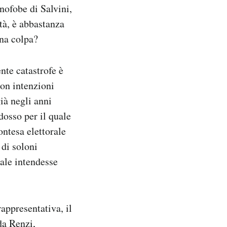
nofobe di Salvini,
ità, è abbastanza
una colpa?
nte catastrofe è
con intenzioni
già negli anni
dosso per il quale
ontesa elettorale
 di soloni
nale intendesse
rappresentativa, il
da Renzi,