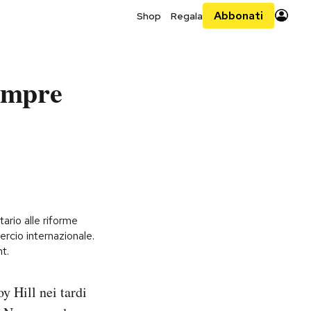
Abbonati
Shop
Regala
sempre
ario alle riforme
rcio internazionale.
t.
y Hill nei tardi