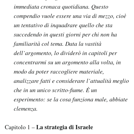
immediata cronaca quotidiana. Questo
PODCAST
compendio vuole essere una via di mezzo, cioè
un tentativo di inquadrare quello che sta
NEWSLETTER
succedendo in questi giorni per chi non ha
familiarità col tema. Data la vastità
I MIEI PREFERITI
dell’argomento, lo dividerò in capitoli per
concentrarmi su un argomento alla volta, in
modo da poter raccogliere materiale,
SHOP
analizzare fatti e considerare l’attualità meglio
che in un unico scritto-fiume. È un
CALENDARIO
esperimento: se la cosa funziona male, abbiate
clemenza.
AREA PERSONALE
Area Personale
La strategia di Israele
Capitolo 1 –
Newsletter