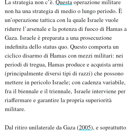
La strategia non c’è.
Questa
operazione militare
Notifiche mobile
non ha una strategia di medio o lungo periodo. È
Regala il Post
un’operazione tattica con la quale Israele vuole
Hai bisogno di aiuto?
ridurre l’arsenale e la potenza di fuoco di Hamas a
Esci
Gaza. Israele è preparata a una prosecuzione
indefinita dello status quo. Questo comporta un
ciclico disarmo di Hamas con mezzi militari: nei
periodi di tregua, Hamas produce e acquista armi
(principalmente diversi tipi di razzi) che possono
mettere in pericolo Israele; con cadenza variabile,
fra il biennale e il triennale, Israele interviene per
riaffermare e garantire la propria superiorità
militare.
Dal ritiro unilaterale da Gaza (
2005
), e soprattutto