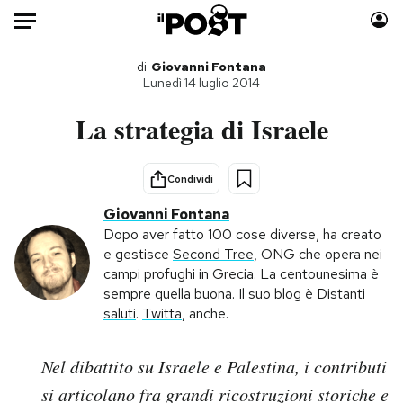
Auto
di
Giovanni Fontana
Lunedì 14 luglio 2014
HOME
La strategia di Israele
Italia
Moda
Mondo
Libri
Condividi
Politica
Consumismi
Giovanni Fontana
Tecnologia
Storie/Idee
Dopo aver fatto 100 cose diverse, ha creato
e gestisce
Second Tree
, ONG che opera nei
Internet
Ok Boomer!
campi profughi in Grecia. La centounesima è
Scienza
Media
sempre quella buona. Il suo blog è
Distanti
Cultura
Europa
saluti
.
Twitta
, anche.
Economia
Altrecose
Sport
Mondiali calcio 2026
Nel dibattito su Israele e Palestina, i contributi
si articolano fra grandi ricostruzioni storiche e