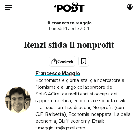
Auto
di
Francesco Maggio
Lunedì 14 aprile 2014
HOME
Renzi sfida il nonprofit
Italia
Moda
Mondo
Libri
Condividi
Politica
Consumismi
Francesco Maggio
Tecnologia
Storie/Idee
Economista e giornalista, già ricercatore a
Nomisma e a lungo collaboratore de Il
Internet
Ok Boomer!
Sole24Ore, da molti anni si occupa dei
Scienza
Media
rapporti tra etica, economia e società civile.
Cultura
Europa
Tra i suoi libri: I soldi buoni, Nonprofit (con
G.P. Barbetta), Economia inceppata, La bella
Economia
Altrecose
economia, Bluff economy. Email:
Sport
Mondiali calcio 2026
f.maggio.fm@gmail.com