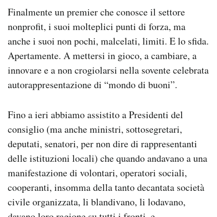
Finalmente un premier che conosce il settore
PODCAST
nonprofit, i suoi molteplici punti di forza, ma
anche i suoi non pochi, malcelati, limiti. E lo sfida.
NEWSLETTER
Apertamente. A mettersi in gioco, a cambiare, a
innovare e a non crogiolarsi nella sovente celebrata
autorappresentazione di “mondo di buoni”.
I MIEI PREFERITI
Fino a ieri abbiamo assistito a Presidenti del
SHOP
consiglio (ma anche ministri, sottosegretari,
deputati, senatori, per non dire di rappresentanti
CALENDARIO
delle istituzioni locali) che quando andavano a una
manifestazione di volontari, operatori sociali,
AREA PERSONALE
cooperanti, insomma della tanto decantata società
Area Personale
civile organizzata, li blandivano, li lodavano,
Newsletter
davano loro ragione su tutti i fronti, e