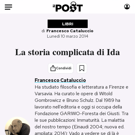
Auto
LIBRI
di
Francesco Cataluccio
Lunedì 10 marzo 2014
HOME
La storia complicata di Ida
Italia
Moda
Mondo
Libri
Politica
Consumismi
Condividi
Tecnologia
Storie/Idee
Francesco Cataluccio
Internet
Ok Boomer!
Ha studiato filosofia e letteratura a Firenze e
Varsavia. Ha curato le opere di Witold
Scienza
Media
Gombrowicz e Bruno Schulz. Dal 1989 ha
Cultura
Europa
lavorato nell’editoria e oggi si occupa della
Economia
Altrecose
Fondazione GARIWO-Foresta dei Giusti. Tra
le sue pubblicazioni: Immaturità. La malattia
Sport
Mondiali calcio 2026
del nostro tempo (Einaudi 2004; nuova ed.
ampliata: 2014); Vado a vedere se di là è