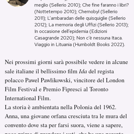
meglio (Sellerio 2010); Che fine faranno i libri?
(Nottetempo 2010); Chernobyl (Sellerio
PODCAST
2011); L’ambaradan delle quisquiglie (Sellerio
2012); La memoria degli Uffizi (Sellerio 2013);
In occasione dell’epidemia (Edizioni
NEWSLETTER
Casagrande 2020); Non c’è nessuna Itaca.
Viaggio in Lituania (Humboldt Books 2022).
I MIEI PREFERITI
Nei prossimi giorni sarà possibile vedere in alcune
sale italiane il bellissimo film
Ida
del regista
SHOP
polacco Pawel Pawlikowski, vincitore del London
Film Festival e Premio Fipresci al Toronto
CALENDARIO
International Film.
La storia è ambientata nella Polonia del 1962.
AREA PERSONALE
Anna, una giovane orfana cresciuta tra le mura del
Area Personale
convento dove sta per farsi suora, viene a sapere,
Newsletter
poco prima di prendere i voti, che ha una parente