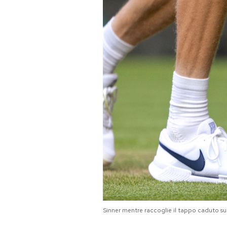
PODCAST
NEWSLETTER
I MIEI PREFERITI
SHOP
CALENDARIO
AREA PERSONALE
Area Personale
Sinner mentre raccoglie il tappo caduto su
Newsletter