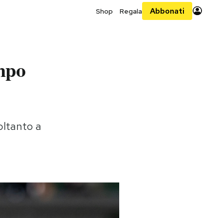
Abbonati
Shop
Regala
ampo
oltanto a