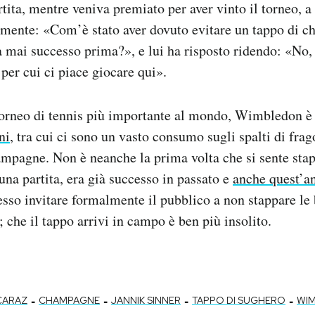
rtita, mentre veniva premiato per aver vinto il torneo, a
amente: «Com’è stato aver dovuto evitare un tappo di 
 mai successo prima?», e lui ha risposto ridendo: «No,
 per cui ci piace giocare qui».
 torneo di tennis più importante al mondo, Wimbledon è
ni
, tra cui ci sono un vasto consumo sugli spalti di fra
ampagne. Non è neanche la prima volta che si sente sta
una partita, era già successo in passato e
anche quest’a
esso invitare formalmente il pubblico a non stappare le 
; che il tappo arrivi in campo è ben più insolito.
-
-
-
-
CARAZ
CHAMPAGNE
JANNIK SINNER
TAPPO DI SUGHERO
WI