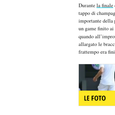
Notifiche mobile
Durante
la finale
Regala il Post
tappo di champagn
Hai bisogno di aiuto?
importante della 
Esci
un game finito ai
quando all’impro
allargato le bracc
frattempo era fini