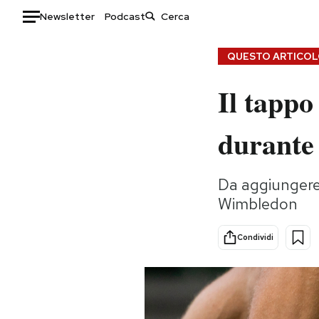
Newsletter
Podcast
Auto
QUESTO ARTICOLO
HOME
Il tappo
Italia
Moda
durante 
Mondo
Libri
Politica
Consumismi
Tecnologia
Storie/Idee
Da aggiungere 
Wimbledon
Internet
Ok Boomer!
Scienza
Media
Condividi
Cultura
Europa
Economia
Altrecose
Sport
Mondiali calcio 2026