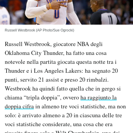
PODCAST
NEWSLETTER
Russell Westbrook (AP Photo/Sue Ogrocki)
Russell Westbrook, giocatore NBA degli
I MIEI PREFERITI
Oklahoma City Thunder, ha fatto una cosa
notevole nella partita giocata questa notte tra i
SHOP
Thunder e i Los Angeles Lakers: ha segnato 20
punti, servito 21 assist e preso 20 rimbalzi.
CALENDARIO
Westbrook ha quindi fatto quella che in gergo si
chiama “tripla doppia”, ovvero
ha raggiunto la
AREA PERSONALE
doppia cifra
in almeno tre voci statistiche, ma non
solo: è arrivato almeno a 20 in ciascuna delle tre
Area Personale
Newsletter
voci statistiche considerate, una cosa che era
Notifiche mobile
riuscita finora solo a Wilt Chamberlain, uno dei