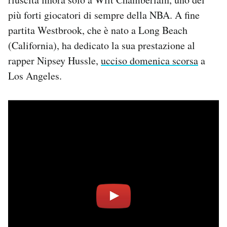
Regala il Post
più forti giocatori di sempre della NBA. A fine
Hai bisogno di aiuto?
partita Westbrook, che è nato a Long Beach
Esci
(California), ha dedicato la sua prestazione al
rapper Nipsey Hussle,
ucciso domenica scorsa
a
Los Angeles.