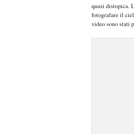
quasi distopica. 
Notifiche mobile
Regala il Post
fotografare il cie
Hai bisogno di aiuto?
video sono stati p
Esci