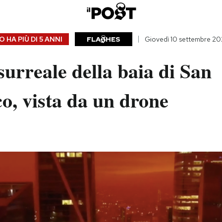
 HA PIÙ DI
5 ANNI
FLA
HES
Giovedì 10 settembre 2
surreale della baia di San
o, vista da un drone