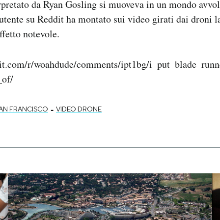
erpretato da Ryan Gosling si muoveva in un mondo avvol
utente su Reddit ha montato sui video girati dai droni 
ffetto notevole.
dit.com/r/woahdude/comments/ipt1bg/i_put_blade_run
_of/
-
AN FRANCISCO
VIDEO DRONE