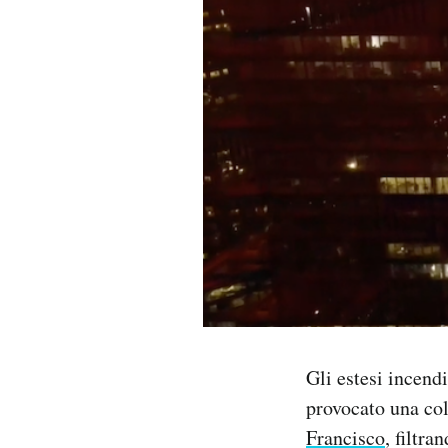
PODCAST
NEWSLETTER
I MIEI PREFERITI
SHOP
CALENDARIO
AREA PERSONALE
Gli estesi incend
provocato una co
Area Personale
Francisco
, filtra
Newsletter