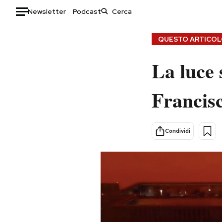
Newsletter
Podcast
Auto
QUESTO ARTICOLO
HOME
La luce 
Italia
Moda
Francisc
Mondo
Libri
Politica
Consumismi
Tecnologia
Storie/Idee
Condividi
Internet
Ok Boomer!
Scienza
Media
Cultura
Europa
Economia
Altrecose
Sport
Mondiali calcio 2026