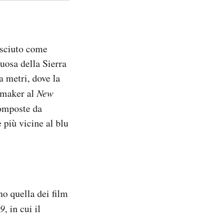
osciuto come
uosa della Sierra
a metri, dove la
emaker al
New
composte da
 più vicine al blu
no quella dei film
49
, in cui il