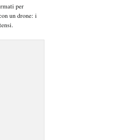
ermati per
 con un drone: i
tensi.