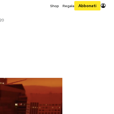
Abbonati
Shop
Regala
020