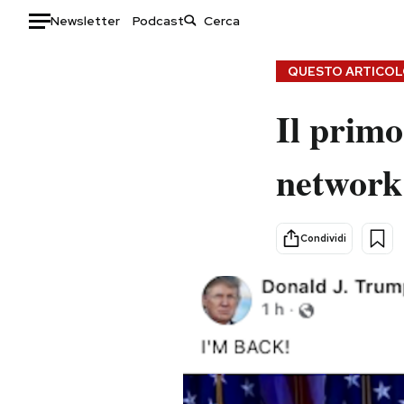
Newsletter
Podcast
Auto
QUESTO ARTICOLO
HOME
Il primo
Italia
Moda
network
Mondo
Libri
Politica
Consumismi
Tecnologia
Storie/Idee
Condividi
Internet
Ok Boomer!
Scienza
Media
Cultura
Europa
Economia
Altrecose
Sport
Mondiali calcio 2026