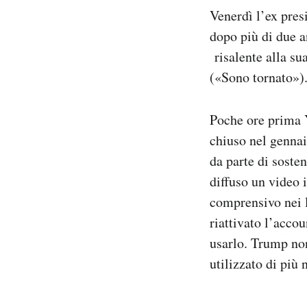
Notifiche mobile
Venerdì l’ex pres
Regala il Post
dopo più di due 
Hai bisogno di aiuto?
risalente alla su
Esci
(«Sono tornato»)
Poche ore prima
chiuso nel gennai
da parte di soste
diffuso un video 
comprensivo nei l
riattivato l’acco
usarlo. Trump non
utilizzato di più 