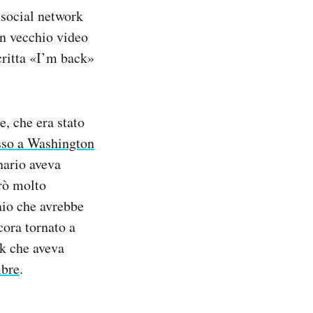
 social network
n vecchio video
critta «I’m back»
e, che era stato
esso a Washington
nario aveva
erò molto
aio che avrebbe
cora tornato a
rk che aveva
mbre
.