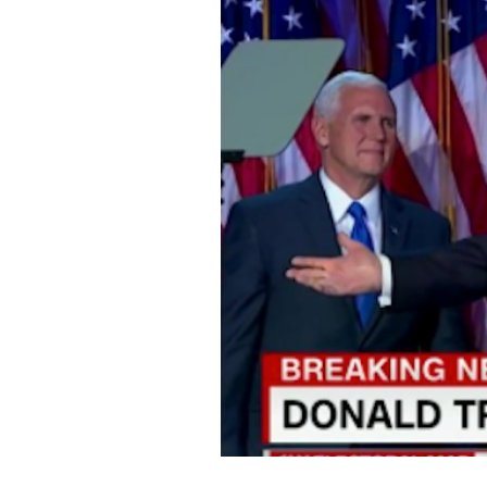
PODCAST
NEWSLETTER
I MIEI PREFERITI
SHOP
CALENDARIO
AREA PERSONALE
Area Personale
Newsletter