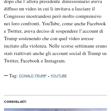
dopo che l’allora presidente dimissionario aveva
Notifiche mobile
diffuso un video in cui li invitava a lasciare il
Regala il Post
Congresso mostrandosi però molto comprensivo
Hai bisogno di aiuto?
nei loro confronti. YouTube, come anche Facebook
Esci
e Twitter, aveva deciso di sospendere l’account di
Trump sostenendo che con quel video avesse
incitato alla violenza. Nelle scorse settimane erano
stati riattivati anche gli account social di Trump su
Twitter, Facebook e Instagram.
Tag:
-
DONALD TRUMP
YOUTUBE
CONSIGLIATI