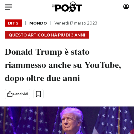
Auto
BITS
MONDO
Venerdì 17 marzo 2023
QUESTO ARTICOLO HA PIÙ DI
3 ANNI
HOME
Donald Trump è stato
Italia
Moda
Mondo
Libri
riammesso anche su YouTube,
Politica
Consumismi
dopo oltre due anni
Tecnologia
Storie/Idee
Internet
Ok Boomer!
Scienza
Media
Condividi
Cultura
Europa
Economia
Altrecose
Sport
Mondiali calcio 2026