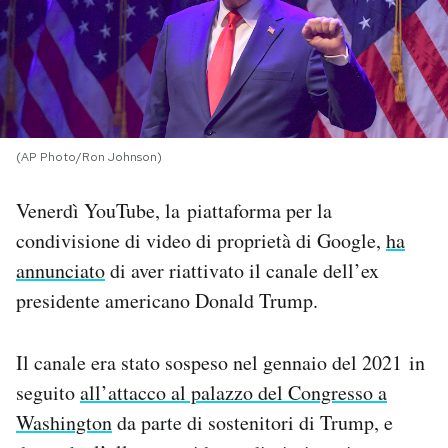
PODCAST
NEWSLETTER
(AP Photo/Ron Johnson)
I MIEI PREFERITI
Venerdì YouTube, la piattaforma per la
condivisione di video di proprietà di Google,
ha
SHOP
annunciato
di aver riattivato il canale dell’ex
presidente americano Donald Trump.
CALENDARIO
Il canale era stato sospeso nel gennaio del 2021 in
AREA PERSONALE
seguito
all’attacco al palazzo del Congresso a
Area Personale
Washington
da parte di sostenitori di Trump, e
Newsletter