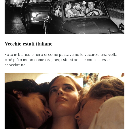
Vecchie estati italiane
Foto in bianco e nero di come passavamo le vacanze una volta:
cioè più o meno come ora, negli stessi posti e con le stesse
scocciature