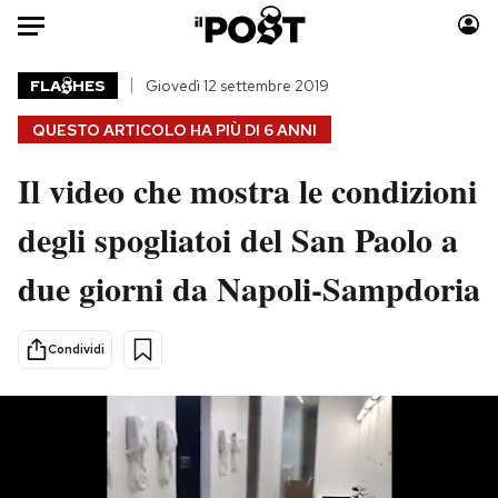
Auto
FLA
HES
Giovedì 12 settembre 2019
QUESTO ARTICOLO HA PIÙ DI
6 ANNI
HOME
Il video che mostra le condizioni
Italia
Moda
Mondo
Libri
degli spogliatoi del San Paolo a
Politica
Consumismi
due giorni da Napoli-Sampdoria
Tecnologia
Storie/Idee
Internet
Ok Boomer!
Scienza
Media
Condividi
Cultura
Europa
Economia
Altrecose
Sport
Mondiali calcio 2026