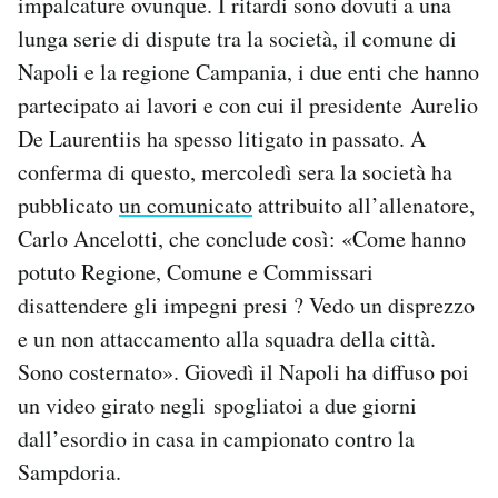
impalcature ovunque. I ritardi sono dovuti a una
Notifiche mobile
lunga serie di dispute tra la società, il comune di
Regala il Post
Napoli e la regione Campania, i due enti che hanno
Hai bisogno di aiuto?
partecipato ai lavori e con cui il presidente Aurelio
Esci
De Laurentiis ha spesso litigato in passato. A
conferma di questo, mercoledì sera la società ha
pubblicato
un comunicato
attribuito all’allenatore,
Carlo Ancelotti, che conclude così: «Come hanno
potuto Regione, Comune e Commissari
disattendere gli impegni presi ? Vedo un disprezzo
e un non attaccamento alla squadra della città.
Sono costernato». Giovedì il Napoli ha diffuso poi
un video girato negli spogliatoi a due giorni
dall’esordio in casa in campionato contro la
Sampdoria.