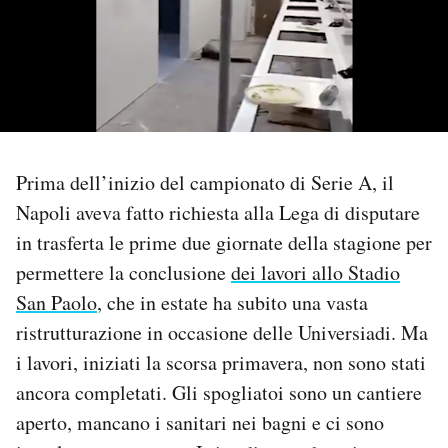
PODCAST
NEWSLETTER
I MIEI PREFERITI
Prima dell’inizio del campionato di Serie A, il
Napoli aveva fatto richiesta alla Lega di disputare
in trasferta le prime due giornate della stagione per
SHOP
permettere la conclusione
dei lavori allo Stadio
San Paolo
, che in estate ha subito una vasta
CALENDARIO
ristrutturazione in occasione delle Universiadi. Ma
i lavori, iniziati la scorsa primavera, non sono stati
AREA PERSONALE
ancora completati. Gli spogliatoi sono un cantiere
Area Personale
aperto, mancano i sanitari nei bagni e ci sono
Newsletter