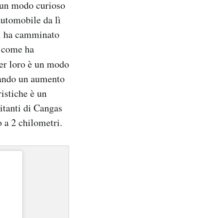
o un modo curioso
automobile da lì
ti ha camminato
i, come ha
Per loro è un modo
tando un aumento
uristiche è un
bitanti di Cangas
 a 2 chilometri.