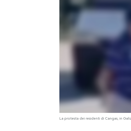
PODCAST
NEWSLETTER
I MIEI PREFERITI
SHOP
CALENDARIO
AREA PERSONALE
La protesta dei residenti di Cangas, in Gali
Area Personale
Newsletter