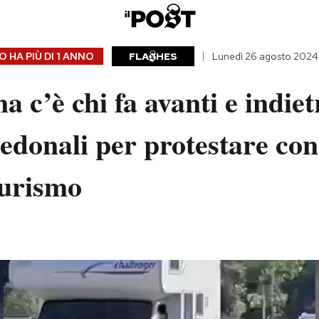
 HA PIÙ DI
1 ANNO
FLA
HES
Lunedì 26 agosto 2024
a c’è chi fa avanti e indiet
pedonali per protestare cont
turismo