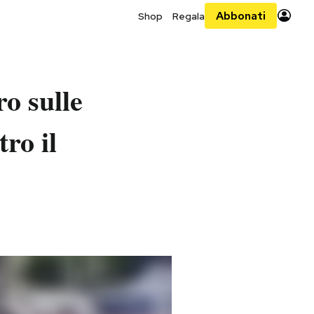
Abbonati
Shop
Regala
ro sulle
ro il