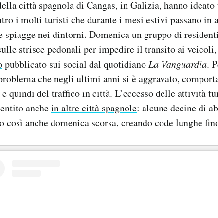
della città spagnola di Cangas, in Galizia, hanno ideat
tro i molti turisti che durante i mesi estivi passano in 
le spiagge nei dintorni. Domenica un gruppo di residen
sulle strisce pedonali per impedire il transito ai veicol
o
pubblicato sui social dal quotidiano
La Vanguardia
. 
 problema che negli ultimi anni si è aggravato, compor
i e quindi del traffico in città. L’eccesso delle attività t
entito anche
in altre città spagnole
: alcune decine di a
to
così anche domenica scorsa, creando code lunghe fino