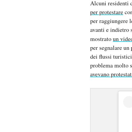
Alcuni residenti 
Notifiche mobile
per protestare
con
Regala il Post
per raggiungere 
Hai bisogno di aiuto?
Esci
avanti e indietro 
mostrato
un vide
per segnalare un
dei flussi turistic
problema molto s
avevano protesta