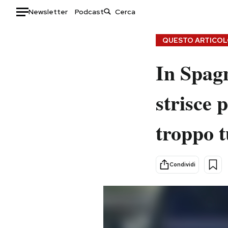
Newsletter
Podcast
Auto
QUESTO ARTICOLO
HOME
In Spagn
Italia
Moda
strisce 
Mondo
Libri
Politica
Consumismi
troppo 
Tecnologia
Storie/Idee
Internet
Ok Boomer!
Scienza
Media
Condividi
Cultura
Europa
Economia
Altrecose
Sport
Mondiali calcio 2026