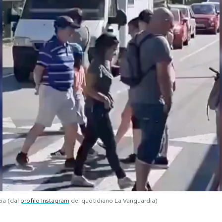
zia (dal
profilo Instagram
del quotidiano La Vanguardia)