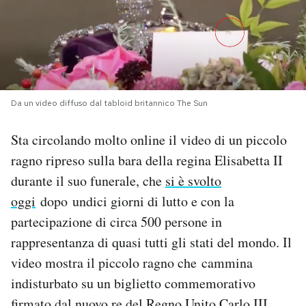
PODCAST
NEWSLETTER
Da un video diffuso dal tabloid britannico The Sun
I MIEI PREFERITI
Sta circolando molto online il video di un piccolo
ragno ripreso sulla bara della regina Elisabetta II
SHOP
durante il suo funerale, che
si è svolto
oggi
dopo undici giorni di lutto e con la
CALENDARIO
partecipazione di circa 500 persone in
rappresentanza di quasi tutti gli stati del mondo. Il
AREA PERSONALE
video mostra il piccolo ragno che cammina
indisturbato su un biglietto commemorativo
Area Personale
Newsletter
firmato dal nuovo re del Regno Unito Carlo III,