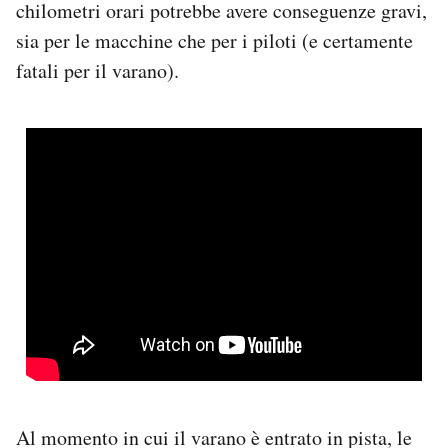
chilometri orari potrebbe avere conseguenze gravi,
Notifiche mobile
sia per le macchine che per i piloti (e certamente
Regala il Post
fatali per il varano).
Hai bisogno di aiuto?
Esci
Al momento in cui il varano è entrato in pista, le