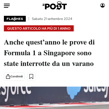
Auto
FLA
HES
Sabato 21 settembre 2024
QUESTO ARTICOLO HA PIÙ DI
1 ANNO
HOME
Anche quest’anno le prove di
Italia
Moda
Mondo
Libri
Formula 1 a Singapore sono
Politica
Consumismi
state interrotte da un varano
Tecnologia
Storie/Idee
Internet
Ok Boomer!
Scienza
Media
Condividi
Cultura
Europa
Economia
Altrecose
Sport
Mondiali calcio 2026