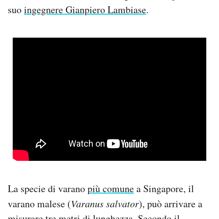
suo
ingegnere Gianpiero Lambiase
.
La specie di varano
più comune
a Singapore, il
varano malese (
Varanus salvator
), può arrivare a
misurare tre metri di lunghezza. Secondo il