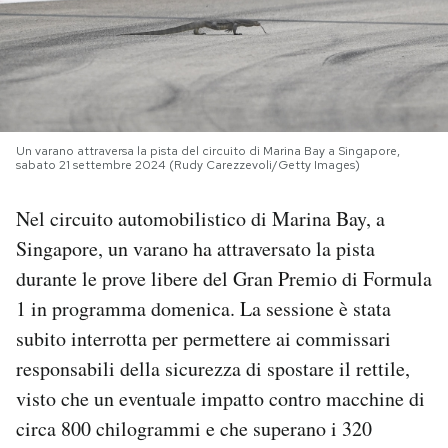
PODCAST
NEWSLETTER
Un varano attraversa la pista del circuito di Marina Bay a Singapore,
sabato 21 settembre 2024 (Rudy Carezzevoli/Getty Images)
I MIEI PREFERITI
Nel circuito automobilistico di Marina Bay, a
SHOP
Singapore, un varano ha attraversato la pista
durante le prove libere del Gran Premio di Formula
CALENDARIO
1 in programma domenica. La sessione è stata
subito interrotta per permettere ai commissari
responsabili della sicurezza di spostare il rettile,
AREA PERSONALE
visto che un eventuale impatto contro macchine di
Area Personale
circa 800 chilogrammi e che superano i 320
Newsletter