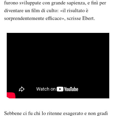
furono sviluppate con grande sapienza, e finì per
Notifiche mobile
diventare un film di culto: «il risultato è
Regala il Post
sorprendentemente efficace», scrisse Ebert.
Hai bisogno di aiuto?
Esci
Sebbene ci fu chi lo ritenne esagerato e non gradì