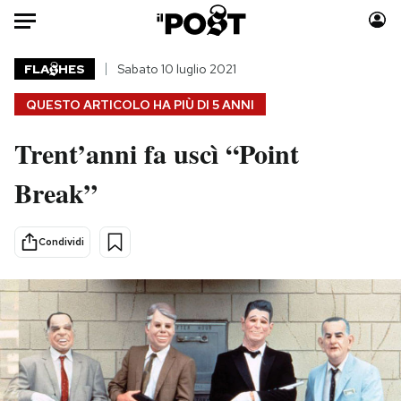
Auto
FLA
HES
Sabato 10 luglio 2021
QUESTO ARTICOLO HA PIÙ DI
5 ANNI
HOME
Trent’anni fa uscì “Point
Italia
Moda
Mondo
Libri
Break”
Politica
Consumismi
Tecnologia
Storie/Idee
Condividi
Internet
Ok Boomer!
Scienza
Media
Cultura
Europa
Economia
Altrecose
Sport
Mondiali calcio 2026