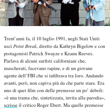
PODCAST
NEWSLETTER
Trent’anni fa, il 10 luglio 1991, negli Stati Uniti
I MIEI PREFERITI
uscì
Point Break
, diretto da Kathryn Bigelow e con
protagonisti Patrick Swayze e Keanu Reeves.
SHOP
Parlava di alcuni surfisti californiani che,
mascherati, facevano rapine, e di un giovane
CALENDARIO
agente dell’FBI che si infiltrava tra loro. Andando
avanti, però, non capiva più da che parte stare. Era
uno di quei film con delle premesse un po’ deboli:
AREA PERSONALE
«è una trama che, sintetizzata, invita alla parodia»,
Area Personale
scrisse
il critico Roger Ebert. Ma quelle premesse
Newsletter